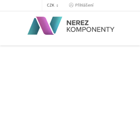
Přejít
Přihlášení
CZK
na
obsah