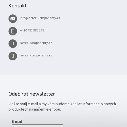
p
Kontakt
a
t
info
@
nerez-komponenty.cz
í
+420 793 980 275
Nerez-komponenty.cz
nerez_komponenty.cz
Odebírat newsletter
Vložte svůj e-mail a my vám budeme zasílat informace o nových
produktech na našem e-shopu.
E-mail