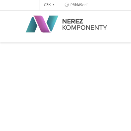
Přejít
Přihlášení
CZK
na
obsah