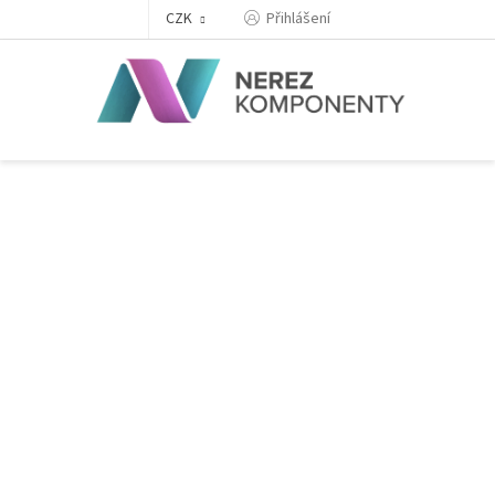
Přejít
Přihlášení
CZK
na
obsah