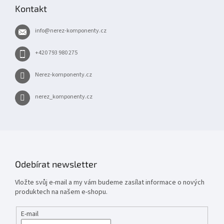
p
Kontakt
a
t
info
@
nerez-komponenty.cz
í
+420 793 980 275
Nerez-komponenty.cz
nerez_komponenty.cz
Odebírat newsletter
Vložte svůj e-mail a my vám budeme zasílat informace o nových
produktech na našem e-shopu.
E-mail