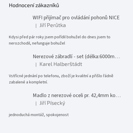
Hodnocení zákazníků
WIFI přijímač pro ovládání pohonů NICE
Jiří Perůtka
|
Hodnocení produktu je 1 z 5 hvězdiček.
Kdysi před pár roky jsem pořídil bohužel do dnes jsem to
nerozchodil, nefunguje bohužel
Nerezové zábradlí - set (délka:6000mm x výška:1000mm)
Karel Halberštádt
|
Hodnocení produktu je 5 z 5 hvězdiček.
Vstřícné jednání po telefonu, zboží je kvalitní a přišlo řádně
zabalené a kompletní.
Madlo z nerezové oceli pr. 42,4mm komplet - model 0116 - 3000mm
Jiří Písecký
|
Hodnocení produktu je 5 z 5 hvězdiček.
jednoduchá montáž, spokojenost