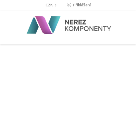
Přejít
Přihlášení
CZK
na
obsah