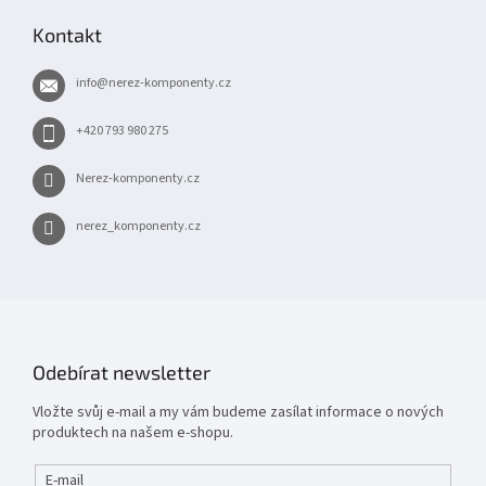
p
Kontakt
a
t
info
@
nerez-komponenty.cz
í
+420 793 980 275
Nerez-komponenty.cz
nerez_komponenty.cz
Odebírat newsletter
Vložte svůj e-mail a my vám budeme zasílat informace o nových
produktech na našem e-shopu.
E-mail