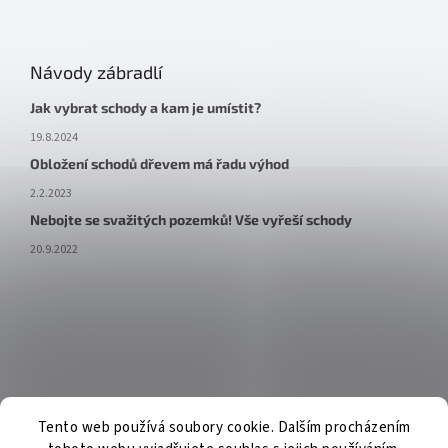
Návody zábradlí
Jak vybrat schody a kam je umístit?
19.8.2024
Obložení schodů dřevem má řadu výhod
2.2.2023
Nebojte se svažitých pozemků! Vše vyřeší schody
20.9.2022
Tento web používá soubory cookie. Dalším procházením