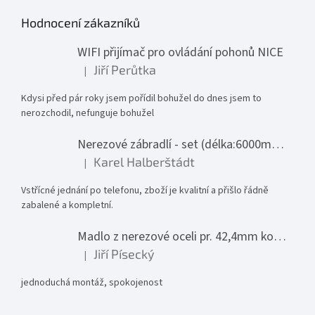
Hodnocení zákazníků
WIFI přijímač pro ovládání pohonů NICE
Jiří Perůtka
|
Hodnocení produktu je 1 z 5 hvězdiček.
Kdysi před pár roky jsem pořídil bohužel do dnes jsem to
nerozchodil, nefunguje bohužel
Nerezové zábradlí - set (délka:6000mm x výška:1000mm)
Karel Halberštádt
|
Hodnocení produktu je 5 z 5 hvězdiček.
Vstřícné jednání po telefonu, zboží je kvalitní a přišlo řádně
zabalené a kompletní.
Madlo z nerezové oceli pr. 42,4mm komplet - model 0116 - 3000mm
Jiří Písecký
|
Hodnocení produktu je 5 z 5 hvězdiček.
jednoduchá montáž, spokojenost