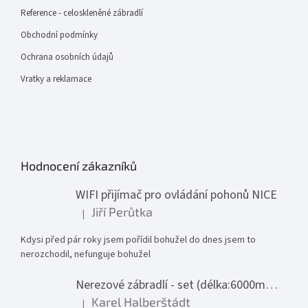
Reference - celoskleněné zábradlí
Obchodní podmínky
Ochrana osobních údajů
Vratky a reklamace
Hodnocení zákazníků
WIFI přijímač pro ovládání pohonů NICE
Jiří Perůtka
|
Hodnocení produktu je 1 z 5 hvězdiček.
Kdysi před pár roky jsem pořídil bohužel do dnes jsem to
nerozchodil, nefunguje bohužel
Nerezové zábradlí - set (délka:6000mm x výška:1000mm)
Karel Halberštádt
|