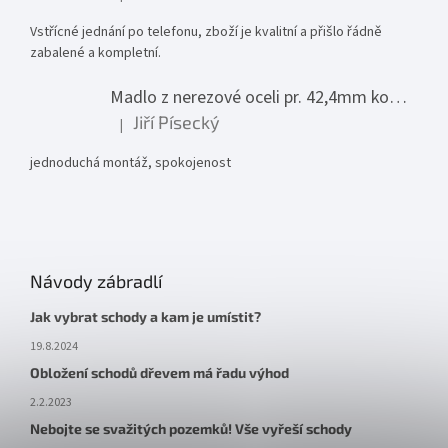
Hodnocení produktu je 5 z 5 hvězdiček.
Vstřícné jednání po telefonu, zboží je kvalitní a přišlo řádně
zabalené a kompletní.
Madlo z nerezové oceli pr. 42,4mm komplet - model 0116 - 3000mm
Jiří Písecký
|
Hodnocení produktu je 5 z 5 hvězdiček.
jednoduchá montáž, spokojenost
Návody zábradlí
Jak vybrat schody a kam je umístit?
19.8.2024
Obložení schodů dřevem má řadu výhod
2.2.2023
Nebojte se svažitých pozemků! Vše vyřeší schody