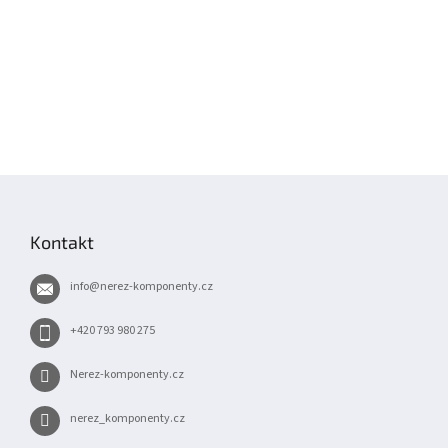
Z
á
p
Kontakt
a
t
info
@
nerez-komponenty.cz
í
+420 793 980 275
Nerez-komponenty.cz
nerez_komponenty.cz