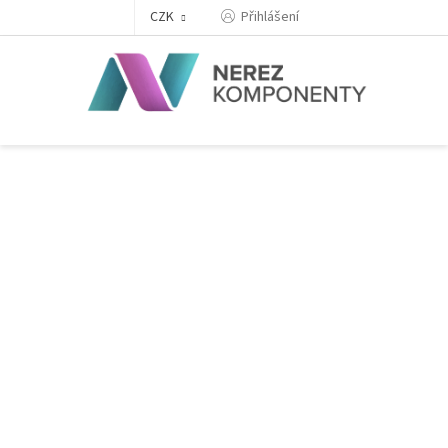
Přejít
Přihlášení
CZK
na
obsah