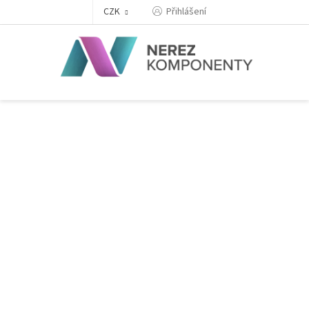
Přejít
Přihlášení
CZK
na
obsah