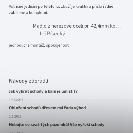
Vstřícné jednání po telefonu, zboží je kvalitní a přišlo řádně
zabalené a kompletní.
Madlo z nerezové oceli pr. 42,4mm komplet - model 0116 - 3000mm
Jiří Písecký
|
Hodnocení produktu je 5 z 5 hvězdiček.
jednoduchá montáž, spokojenost
Návody zábradlí
Jak vybrat schody a kam je umístit?
19.8.2024
Obložení schodů dřevem má řadu výhod
2.2.2023
Nebojte se svažitých pozemků! Vše vyřeší schody