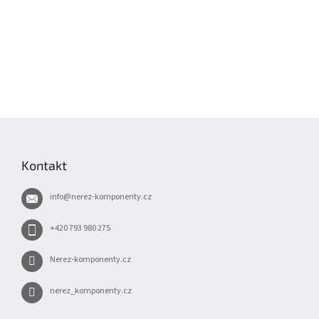
Z
á
p
Kontakt
a
t
info
@
nerez-komponenty.cz
í
+420 793 980 275
Nerez-komponenty.cz
nerez_komponenty.cz