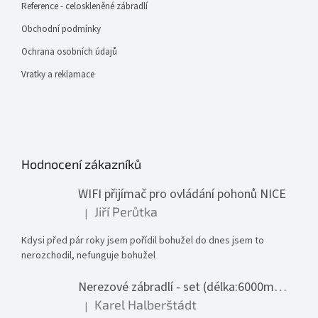
Reference - celoskleněné zábradlí
Obchodní podmínky
Ochrana osobních údajů
Vratky a reklamace
Hodnocení zákazníků
WIFI přijímač pro ovládání pohonů NICE
Jiří Perůtka
|
Hodnocení produktu je 1 z 5 hvězdiček.
Kdysi před pár roky jsem pořídil bohužel do dnes jsem to
nerozchodil, nefunguje bohužel
Nerezové zábradlí - set (délka:6000mm x výška:1000mm)
Karel Halberštádt
|
Hodnocení produktu je 5 z 5 hvězdiček.