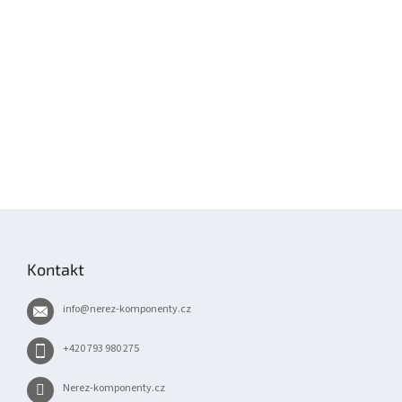
Z
á
p
Kontakt
a
t
info
@
nerez-komponenty.cz
í
+420 793 980 275
Nerez-komponenty.cz