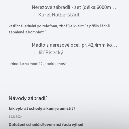
Nerezové zábradlí - set (délka:6000mm x výška:1000mm)
Karel Halberštádt
|
Hodnocení produktu je 5 z 5 hvězdiček.
Vstřícné jednání po telefonu, zboží je kvalitní a přišlo řádně
zabalené a kompletní.
Madlo z nerezové oceli pr. 42,4mm komplet - model 0116 - 3000mm
Jiří Písecký
|
Hodnocení produktu je 5 z 5 hvězdiček.
jednoduchá montáž, spokojenost
Návody zábradlí
Jak vybrat schody a kam je umístit?
19.8.2024
Obložení schodů dřevem má řadu výhod