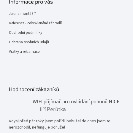
Informace pro vás
Jak na montáž ?
Reference - celoskleněné zábradlí
Obchodní podmínky
Ochrana osobních údajů
Vratky a reklamace
Hodnocení zákazníků
WIFI přijímač pro ovládání pohonů NICE
Jiří Perůtka
|
Hodnocení produktu je 1 z 5 hvězdiček.
Kdysi před pár roky jsem pořídil bohužel do dnes jsem to
nerozchodil, nefunguje bohužel