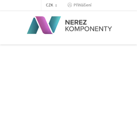
Přejít
Přihlášení
CZK
na
obsah