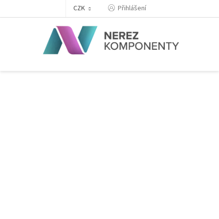
Přejít
Přihlášení
CZK
na
obsah