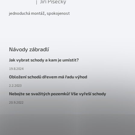
Jiří Písecký
|
Hodnocení produktu je 5 z 5 hvězdiček.
jednoduchá montáž, spokojenost
Návody zábradlí
Jak vybrat schody a kam je umístit?
19.8.2024
Obložení schodů dřevem má řadu výhod
2.2.2023
Nebojte se svažitých pozemků! Vše vyřeší schody
20.9.2022