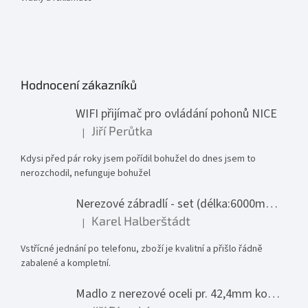
Hodnocení zákazníků
WIFI přijímač pro ovládání pohonů NICE
Jiří Perůtka
|
Hodnocení produktu je 1 z 5 hvězdiček.
Kdysi před pár roky jsem pořídil bohužel do dnes jsem to
nerozchodil, nefunguje bohužel
Nerezové zábradlí - set (délka:6000mm x výška:1000mm)
Karel Halberštádt
|
Hodnocení produktu je 5 z 5 hvězdiček.
Vstřícné jednání po telefonu, zboží je kvalitní a přišlo řádně
zabalené a kompletní.
Madlo z nerezové oceli pr. 42,4mm komplet - model 0116 - 3000mm