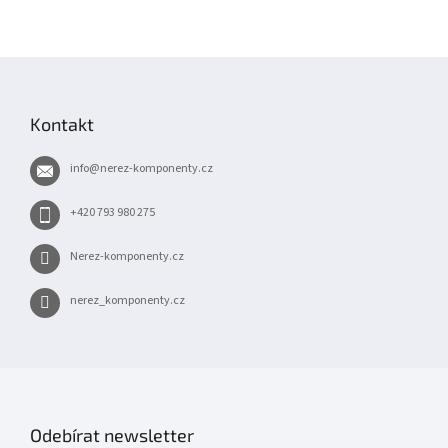
Z
á
p
Kontakt
a
t
info
@
nerez-komponenty.cz
í
+420 793 980 275
Nerez-komponenty.cz
nerez_komponenty.cz
Odebírat newsletter