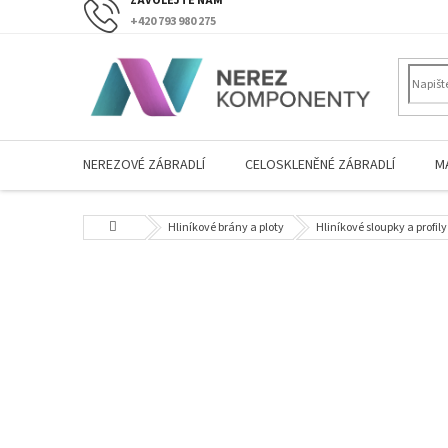
Přejít
+420 793 980 275
na
obsah
NEREZOVÉ ZÁBRADLÍ
CELOSKLENĚNÉ ZÁBRADLÍ
M
Domů
Hliníkové brány a ploty
Hliníkové sloupky a profily