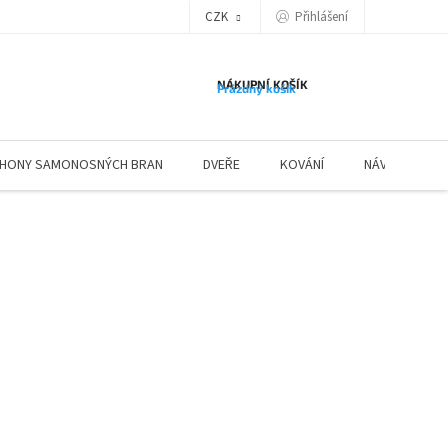
Přihlášení
CZK
NÁKUPNÍ KOŠÍK
Prázdný košík
HONY SAMONOSNÝCH BRAN
DVEŘE
KOVÁNÍ
NÁVODY ZÁBR