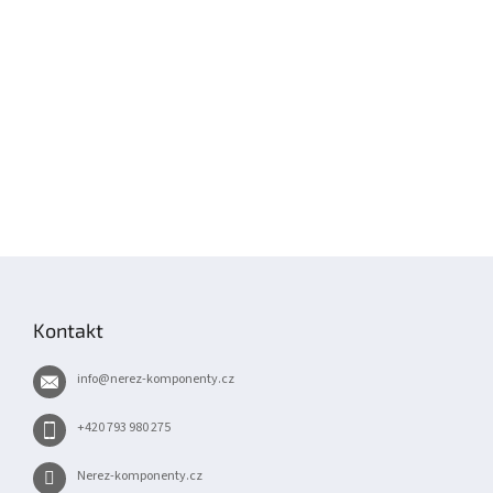
Z
á
p
Kontakt
a
t
info
@
nerez-komponenty.cz
í
+420 793 980 275
Nerez-komponenty.cz