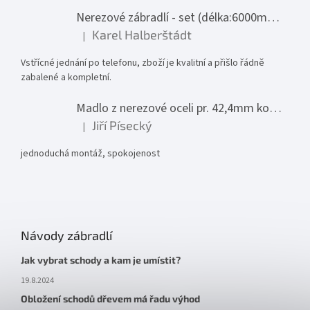
Nerezové zábradlí - set (délka:6000mm x výška:1000mm)
Karel Halberštádt
|
Hodnocení produktu je 5 z 5 hvězdiček.
Vstřícné jednání po telefonu, zboží je kvalitní a přišlo řádně
zabalené a kompletní.
Madlo z nerezové oceli pr. 42,4mm komplet - model 0116 - 3000mm
Jiří Písecký
|
Hodnocení produktu je 5 z 5 hvězdiček.
jednoduchá montáž, spokojenost
Návody zábradlí
Jak vybrat schody a kam je umístit?
19.8.2024
Obložení schodů dřevem má řadu výhod