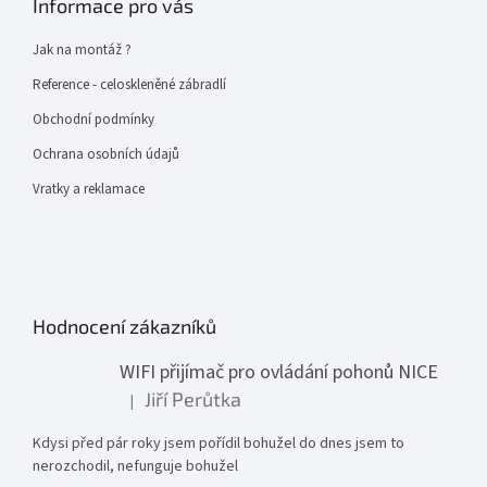
Informace pro vás
Jak na montáž ?
Reference - celoskleněné zábradlí
Obchodní podmínky
Ochrana osobních údajů
Vratky a reklamace
Hodnocení zákazníků
WIFI přijímač pro ovládání pohonů NICE
Jiří Perůtka
|
Hodnocení produktu je 1 z 5 hvězdiček.
Kdysi před pár roky jsem pořídil bohužel do dnes jsem to
nerozchodil, nefunguje bohužel