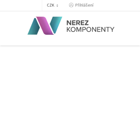
Přejít
Přihlášení
CZK
na
obsah