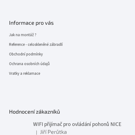
Informace pro vás
Jak na montáž ?
Reference - celoskleněné zábradlí
Obchodní podmínky
Ochrana osobních údajů
Vratky a reklamace
Hodnocení zákazníků
WIFI přijímač pro ovládání pohonů NICE
Jiří Perůtka
|
Hodnocení produktu je 1 z 5 hvězdiček.