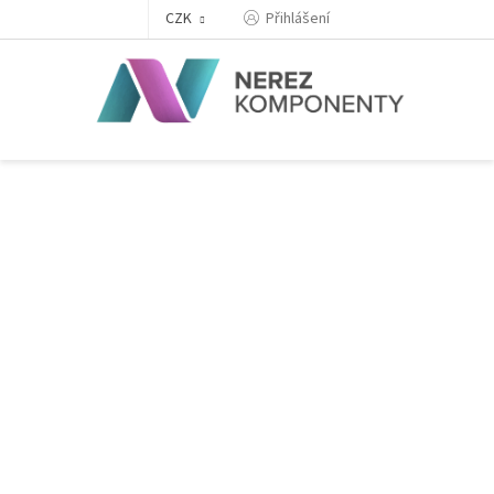
Přejít
Přihlášení
CZK
na
obsah