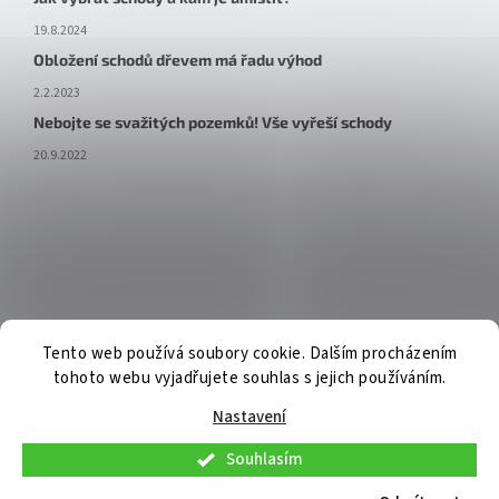
19.8.2024
Obložení schodů dřevem má řadu výhod
2.2.2023
Nebojte se svažitých pozemků! Vše vyřeší schody
20.9.2022
Tento web používá soubory cookie. Dalším procházením
tohoto webu vyjadřujete souhlas s jejich používáním.
Nastavení
Souhlasím
V pátek 7. 8. 2026 budou osobní konzultace a telefonická podpora
dostupné pouze do 9:30. Osobní odběr již připravených objednávek