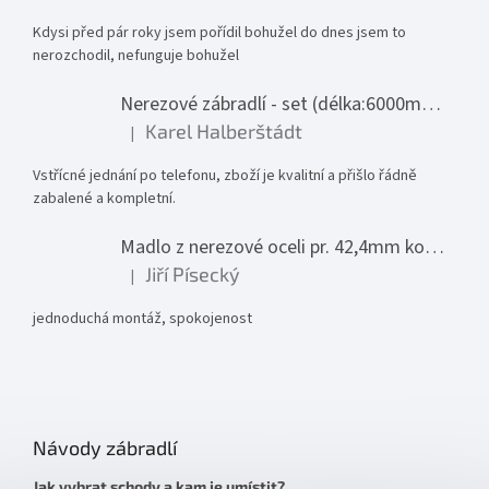
Kdysi před pár roky jsem pořídil bohužel do dnes jsem to
nerozchodil, nefunguje bohužel
Nerezové zábradlí - set (délka:6000mm x výška:1000mm)
Karel Halberštádt
|
Hodnocení produktu je 5 z 5 hvězdiček.
Vstřícné jednání po telefonu, zboží je kvalitní a přišlo řádně
zabalené a kompletní.
Madlo z nerezové oceli pr. 42,4mm komplet - model 0116 - 3000mm
Jiří Písecký
|
Hodnocení produktu je 5 z 5 hvězdiček.
jednoduchá montáž, spokojenost
Návody zábradlí
Jak vybrat schody a kam je umístit?