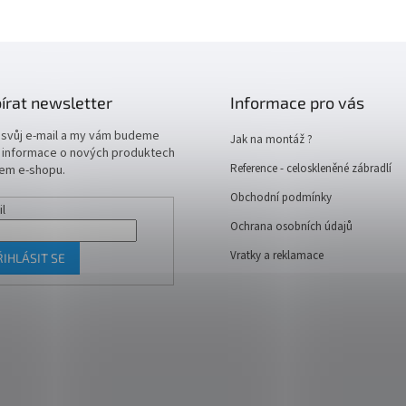
írat newsletter
Informace pro vás
 svůj e-mail a my vám budeme
Jak na montáž ?
t informace o nových produktech
Reference - celoskleněné zábradlí
em e-shopu.
Obchodní podmínky
il
Ochrana osobních údajů
Vratky a reklamace
ŘIHLÁSIT SE