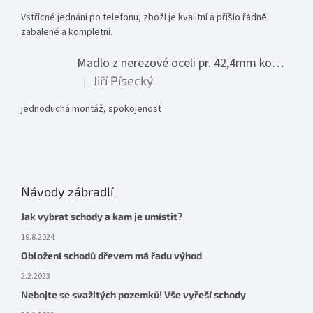
Vstřícné jednání po telefonu, zboží je kvalitní a přišlo řádně
zabalené a kompletní.
Madlo z nerezové oceli pr. 42,4mm komplet - model 0116 - 3000mm
Jiří Písecký
|
Hodnocení produktu je 5 z 5 hvězdiček.
jednoduchá montáž, spokojenost
Návody zábradlí
Jak vybrat schody a kam je umístit?
19.8.2024
Obložení schodů dřevem má řadu výhod
2.2.2023
Nebojte se svažitých pozemků! Vše vyřeší schody