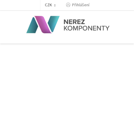
Přejít
Přihlášení
CZK
na
obsah