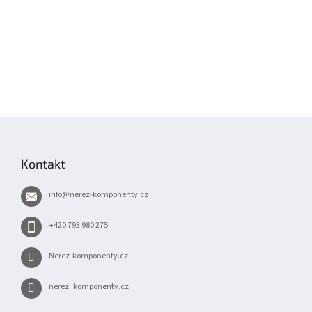
Z
á
p
Kontakt
a
t
info
@
nerez-komponenty.cz
í
+420 793 980 275
Nerez-komponenty.cz
nerez_komponenty.cz