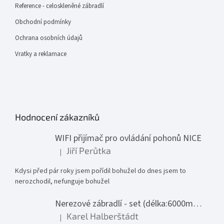
Reference - celoskleněné zábradlí
Obchodní podmínky
Ochrana osobních údajů
Vratky a reklamace
Hodnocení zákazníků
WIFI přijímač pro ovládání pohonů NICE
Jiří Perůtka
|
Hodnocení produktu je 1 z 5 hvězdiček.
Kdysi před pár roky jsem pořídil bohužel do dnes jsem to
nerozchodil, nefunguje bohužel
Nerezové zábradlí - set (délka:6000mm x výška:1000mm)
Karel Halberštádt
|
Hodnocení produktu je 5 z 5 hvězdiček.