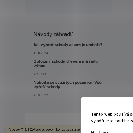
Návody zábradlí
Jak vybrat schody a kam je umístit?
19.8.2024
Obložení schodů dřevem má řadu
výhod
2.2.2023
Nebojte se svažitých pozemků! Vše
vyřeší schody
20.9.2022
Tento web používá s
vyjadřujete souhlas s
V pátek 7. 8. 2026 budou osobní konzultace a telefonická podpora dostupné pouze 
Nastavení