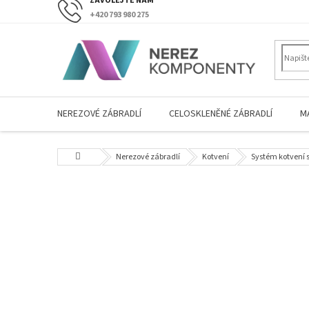
Přejít
+420 793 980 275
na
obsah
NEREZOVÉ ZÁBRADLÍ
CELOSKLENĚNÉ ZÁBRADLÍ
M
Domů
Nerezové zábradlí
Kotvení
Systém kotvení s