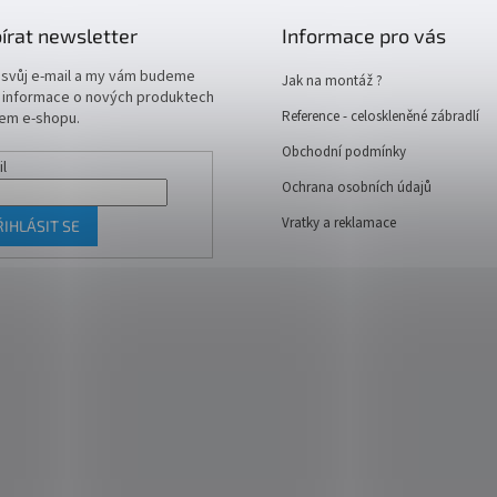
írat newsletter
Informace pro vás
 svůj e-mail a my vám budeme
Jak na montáž ?
t informace o nových produktech
Reference - celoskleněné zábradlí
em e-shopu.
Obchodní podmínky
il
Ochrana osobních údajů
Vratky a reklamace
ŘIHLÁSIT SE