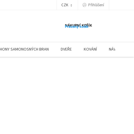
Přihlášení
CZK
NÁKUPNÍ KOŠÍK
Prázdný košík
HONY SAMONOSNÝCH BRAN
DVEŘE
KOVÁNÍ
NÁVODY ZÁBR