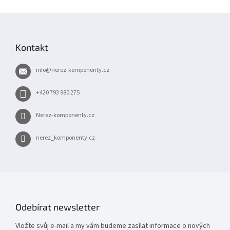
Z
á
p
Kontakt
a
t
info
@
nerez-komponenty.cz
í
+420 793 980 275
Nerez-komponenty.cz
nerez_komponenty.cz
Odebírat newsletter
Vložte svůj e-mail a my vám budeme zasílat informace o nových