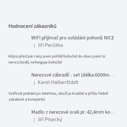
Hodnocení zákazníků
WIFI přijímač pro ovládání pohonů NICE
Jiří Perůtka
|
Hodnocení produktu je 1 z 5 hvězdiček.
Kdysi před pár roky jsem pořídil bohužel do dnes jsem to
nerozchodil, nefunguje bohužel
Nerezové zábradlí - set (délka:6000mm x výška:1000mm)
Karel Halberštádt
|
Hodnocení produktu je 5 z 5 hvězdiček.
Vstřícné jednání po telefonu, zboží je kvalitní a přišlo řádně
zabalené a kompletní.
Madlo z nerezové oceli pr. 42,4mm komplet - model 0116 - 3000mm
Jiří Písecký
|
Hodnocení produktu je 5 z 5 hvězdiček.