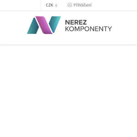
Přejít
Přihlášení
CZK
na
obsah