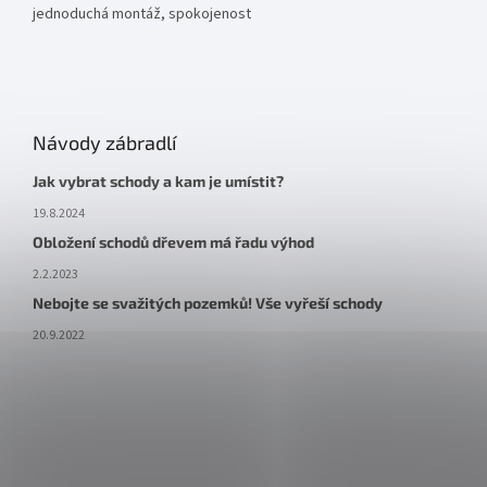
jednoduchá montáž, spokojenost
Návody zábradlí
Jak vybrat schody a kam je umístit?
19.8.2024
Obložení schodů dřevem má řadu výhod
2.2.2023
Nebojte se svažitých pozemků! Vše vyřeší schody
20.9.2022