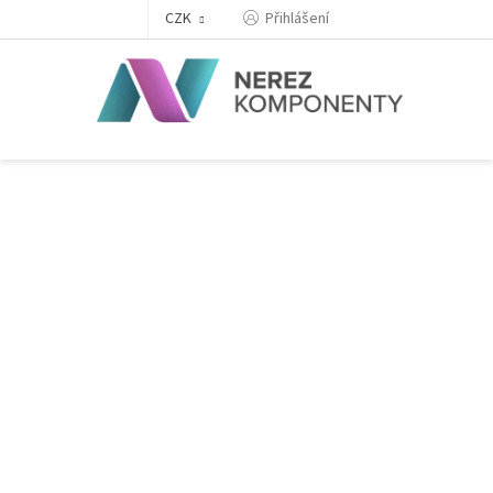
Přejít
Přihlášení
CZK
na
obsah