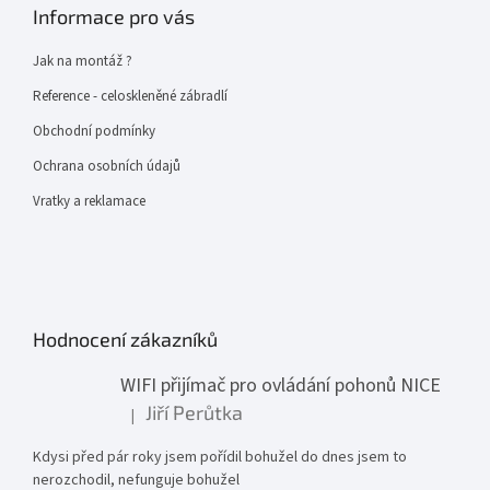
Informace pro vás
Jak na montáž ?
Reference - celoskleněné zábradlí
Obchodní podmínky
Ochrana osobních údajů
Vratky a reklamace
Hodnocení zákazníků
WIFI přijímač pro ovládání pohonů NICE
Jiří Perůtka
|
Hodnocení produktu je 1 z 5 hvězdiček.
Kdysi před pár roky jsem pořídil bohužel do dnes jsem to
nerozchodil, nefunguje bohužel