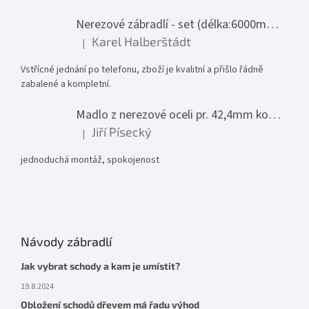
Nerezové zábradlí - set (délka:6000mm x výška:1000mm)
Karel Halberštádt
|
Hodnocení produktu je 5 z 5 hvězdiček.
Vstřícné jednání po telefonu, zboží je kvalitní a přišlo řádně
zabalené a kompletní.
Madlo z nerezové oceli pr. 42,4mm komplet - model 0116 - 3000mm
Jiří Písecký
|
Hodnocení produktu je 5 z 5 hvězdiček.
jednoduchá montáž, spokojenost
Návody zábradlí
Jak vybrat schody a kam je umístit?
19.8.2024
Obložení schodů dřevem má řadu výhod