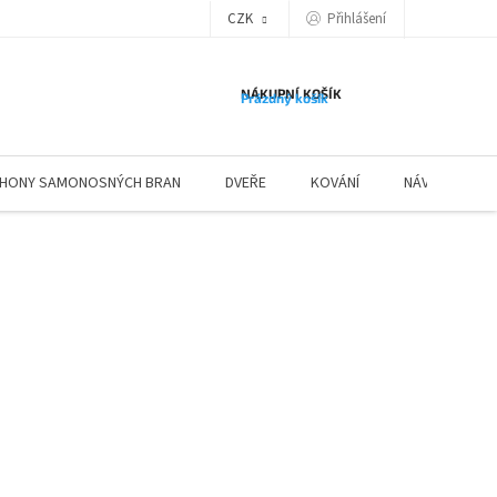
Přihlášení
CZK
NÁKUPNÍ KOŠÍK
Prázdný košík
HONY SAMONOSNÝCH BRAN
DVEŘE
KOVÁNÍ
NÁVODY ZÁBR