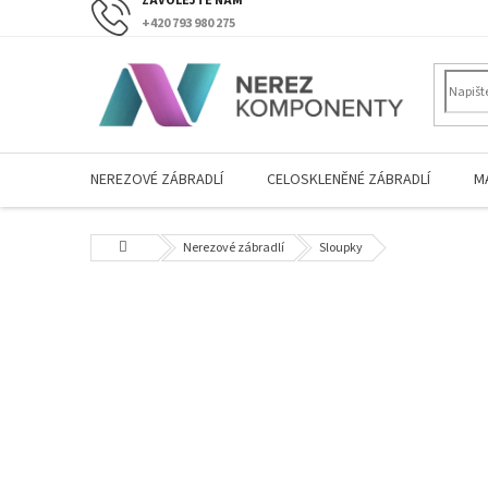
Přejít
+420 793 980 275
na
obsah
NEREZOVÉ ZÁBRADLÍ
CELOSKLENĚNÉ ZÁBRADLÍ
M
Domů
Nerezové zábradlí
Sloupky