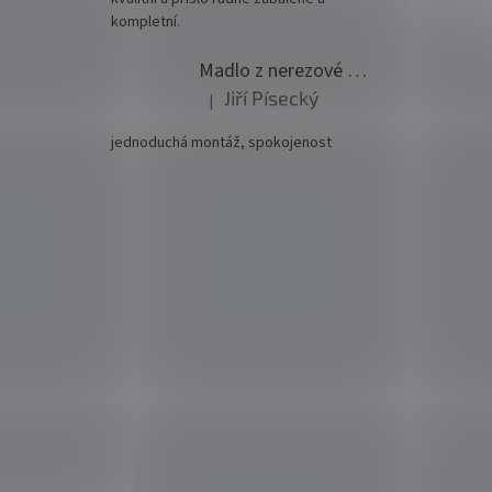
kompletní.
Madlo z nerezové oceli pr. 42,4mm komplet - model 0116 - 3000mm
Jiří Písecký
|
Hodnocení produktu je 5 z 5 hvězdiček.
jednoduchá montáž, spokojenost