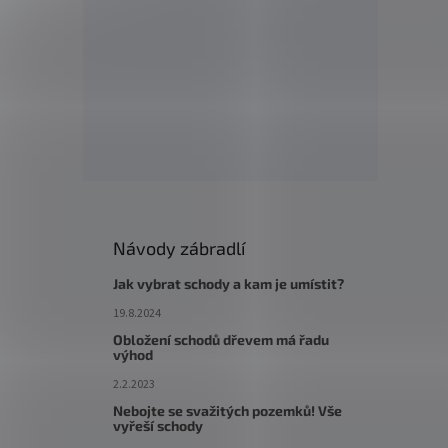
Návody zábradlí
Jak vybrat schody a kam je umístit?
19.8.2024
Obložení schodů dřevem má řadu
výhod
2.2.2023
Nebojte se svažitých pozemků! Vše
vyřeší schody