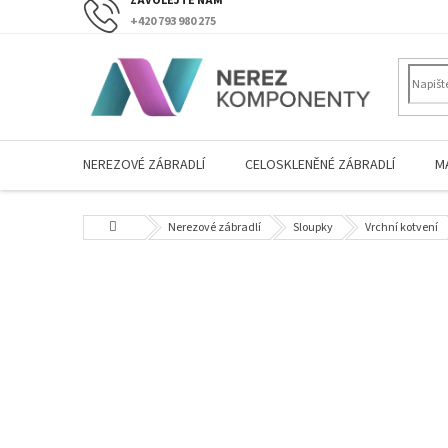
Přejít
+420 793 980 275
na
obsah
NEREZOVÉ ZÁBRADLÍ
CELOSKLENĚNÉ ZÁBRADLÍ
M
Domů
Nerezové zábradlí
Sloupky
Vrchní kotvení