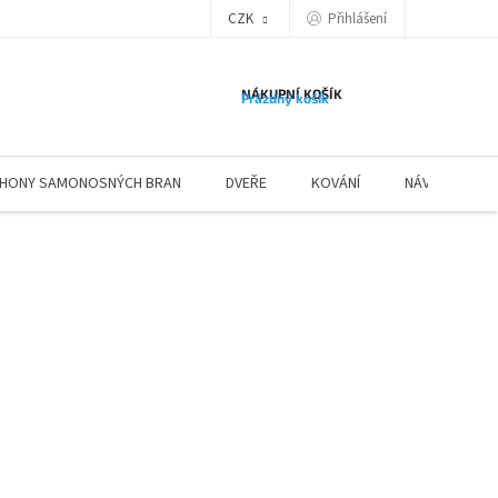
Přihlášení
CZK
NÁKUPNÍ KOŠÍK
Prázdný košík
HONY SAMONOSNÝCH BRAN
DVEŘE
KOVÁNÍ
NÁVODY ZÁBR