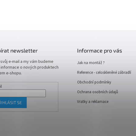
írat newsletter
Informace pro vás
 svůj e-mail a my vám budeme
Jak na montáž ?
t informace o nových produktech
Reference - celoskleněné zábradlí
em e-shopu.
Obchodní podmínky
il
Ochrana osobních údajů
Vratky a reklamace
ŘIHLÁSIT SE