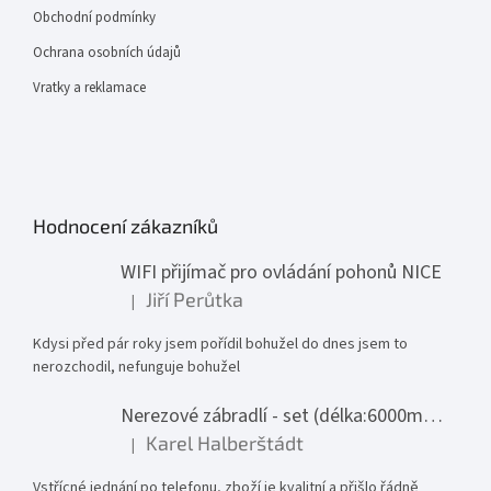
Obchodní podmínky
Ochrana osobních údajů
Vratky a reklamace
Hodnocení zákazníků
WIFI přijímač pro ovládání pohonů NICE
Jiří Perůtka
|
Hodnocení produktu je 1 z 5 hvězdiček.
Kdysi před pár roky jsem pořídil bohužel do dnes jsem to
nerozchodil, nefunguje bohužel
Nerezové zábradlí - set (délka:6000mm x výška:1000mm)
Karel Halberštádt
|
Hodnocení produktu je 5 z 5 hvězdiček.
Vstřícné jednání po telefonu, zboží je kvalitní a přišlo řádně