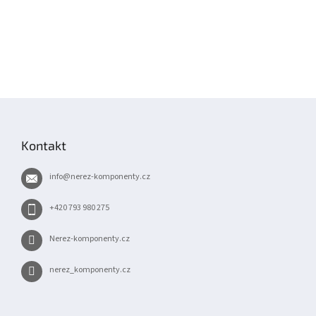
Z
á
p
Kontakt
a
t
info
@
nerez-komponenty.cz
í
+420 793 980 275
Nerez-komponenty.cz
nerez_komponenty.cz