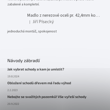
zabalené a kompletní.
Madlo z nerezové oceli pr. 42,4mm komplet - model 0116 - 3000mm
Jiří Písecký
|
Hodnocení produktu je 5 z 5 hvězdiček.
jednoduchá montáž, spokojenost
Návody zábradlí
Jak vybrat schody a kam je umístit?
19.8.2024
Obložení schodů dřevem má řadu výhod
2.2.2023
Nebojte se svažitých pozemků! Vše vyřeší schody
20.9.2022