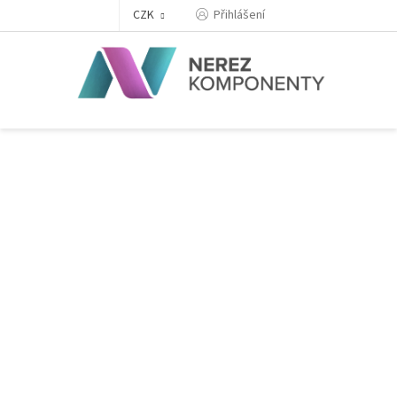
Přejít
Přihlášení
CZK
na
obsah