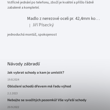
Vstřícné jednání po telefonu, zboží je kvalitní a přišlo řádně
zabalené a kompletní.
Madlo z nerezové oceli pr. 42,4mm komplet - model 0116 - 3000mm
Jiří Písecký
|
Hodnocení produktu je 5 z 5 hvězdiček.
jednoduchá montáž, spokojenost
Návody zábradlí
Jak vybrat schody a kam je umístit?
19.8.2024
Obložení schodů dřevem má řadu výhod
2.2.2023
Nebojte se svažitých pozemků! Vše vyřeší schody
20.9.2022