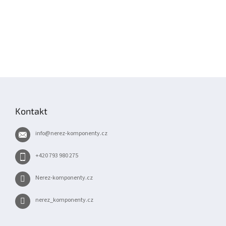
Z
á
p
Kontakt
a
t
info
@
nerez-komponenty.cz
í
+420 793 980 275
Nerez-komponenty.cz
nerez_komponenty.cz