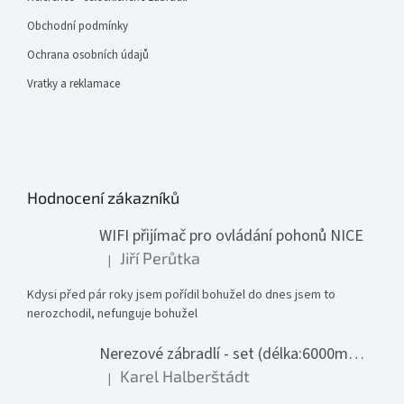
Obchodní podmínky
Ochrana osobních údajů
Vratky a reklamace
Hodnocení zákazníků
WIFI přijímač pro ovládání pohonů NICE
Jiří Perůtka
|
Hodnocení produktu je 1 z 5 hvězdiček.
Kdysi před pár roky jsem pořídil bohužel do dnes jsem to
nerozchodil, nefunguje bohužel
Nerezové zábradlí - set (délka:6000mm x výška:1000mm)
Karel Halberštádt
|
Hodnocení produktu je 5 z 5 hvězdiček.