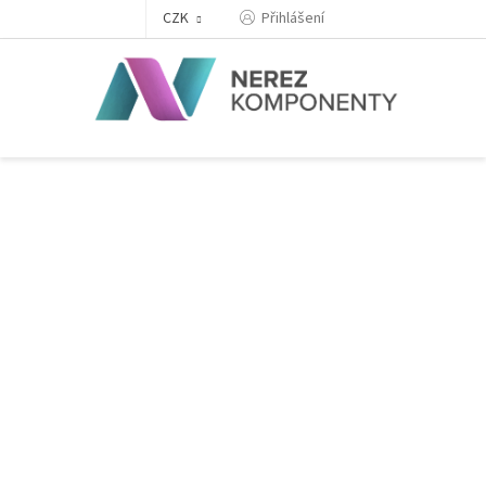
Přejít
Přihlášení
CZK
na
obsah