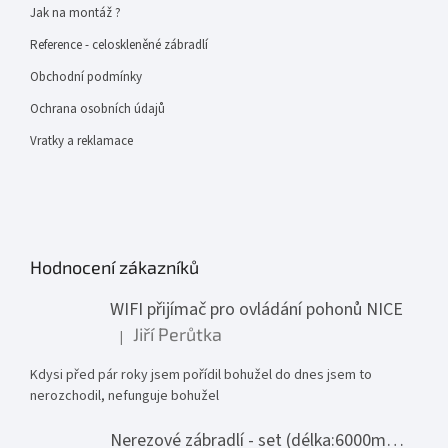
Jak na montáž ?
Reference - celoskleněné zábradlí
Obchodní podmínky
Ochrana osobních údajů
Vratky a reklamace
Hodnocení zákazníků
WIFI přijímač pro ovládání pohonů NICE
Jiří Perůtka
|
Hodnocení produktu je 1 z 5 hvězdiček.
Kdysi před pár roky jsem pořídil bohužel do dnes jsem to
nerozchodil, nefunguje bohužel
Nerezové zábradlí - set (délka:6000mm x výška:1000mm)