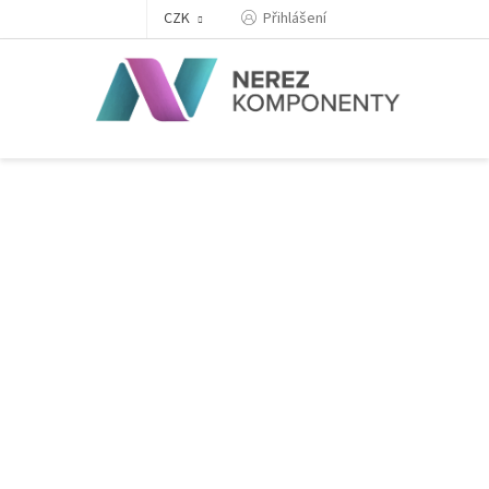
Přejít
Přihlášení
CZK
na
obsah