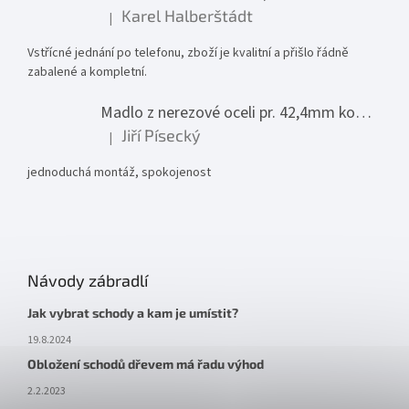
Karel Halberštádt
|
Hodnocení produktu je 5 z 5 hvězdiček.
Vstřícné jednání po telefonu, zboží je kvalitní a přišlo řádně
zabalené a kompletní.
Madlo z nerezové oceli pr. 42,4mm komplet - model 0116 - 3000mm
Jiří Písecký
|
Hodnocení produktu je 5 z 5 hvězdiček.
jednoduchá montáž, spokojenost
Návody zábradlí
Jak vybrat schody a kam je umístit?
19.8.2024
Obložení schodů dřevem má řadu výhod
2.2.2023