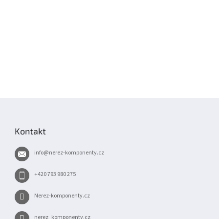
Z
á
p
Kontakt
a
t
info
@
nerez-komponenty.cz
í
+420 793 980 275
Nerez-komponenty.cz
nerez_komponenty.cz