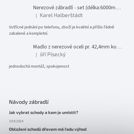
Nerezové zábradlí - set (délka:6000mm x výška:1000mm)
Karel Halberštádt
|
Hodnocení produktu je 5 z 5 hvězdiček.
Vstřícné jednání po telefonu, zboží je kvalitní a přišlo řádně
zabalené a kompletní.
Madlo z nerezové oceli pr. 42,4mm komplet - model 0116 - 3000mm
Jiří Písecký
|
Hodnocení produktu je 5 z 5 hvězdiček.
jednoduchá montáž, spokojenost
Návody zábradlí
Jak vybrat schody a kam je umístit?
19.8.2024
Obložení schodů dřevem má řadu výhod