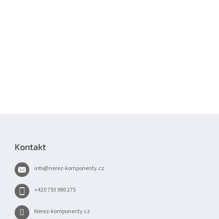
Z
á
p
Kontakt
a
t
info
@
nerez-komponenty.cz
í
+420 793 980 275
Nerez-komponenty.cz