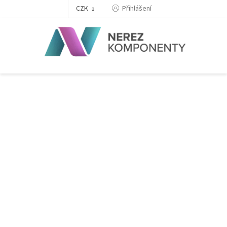
Přejít
Přihlášení
CZK
na
obsah