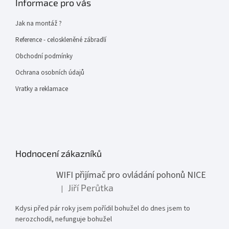
Informace pro vás
Jak na montáž ?
Reference - celoskleněné zábradlí
Obchodní podmínky
Ochrana osobních údajů
Vratky a reklamace
Hodnocení zákazníků
WIFI přijímač pro ovládání pohonů NICE
Jiří Perůtka
|
Hodnocení produktu je 1 z 5 hvězdiček.
Kdysi před pár roky jsem pořídil bohužel do dnes jsem to
nerozchodil, nefunguje bohužel