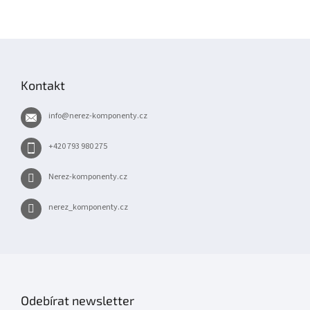
Z
á
p
Kontakt
a
t
info
@
nerez-komponenty.cz
í
+420 793 980 275
Nerez-komponenty.cz
nerez_komponenty.cz
Odebírat newsletter