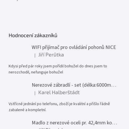
Hodnocení zákazníků
WIFI přijímač pro ovládání pohonů NICE
Jiří Perůtka
|
Hodnocení produktu je 1 z 5 hvězdiček.
Kdysi před pár roky jsem pořídil bohužel do dnes jsem to
nerozchodil, nefunguje bohužel
Nerezové zábradlí - set (délka:6000mm x výška:1000mm)
Karel Halberštádt
|
Hodnocení produktu je 5 z 5 hvězdiček.
Vstřícné jednání po telefonu, zboží je kvalitní a přišlo řádně
zabalené a kompletní.
Madlo z nerezové oceli pr. 42,4mm komplet - model 0116 - 3000mm