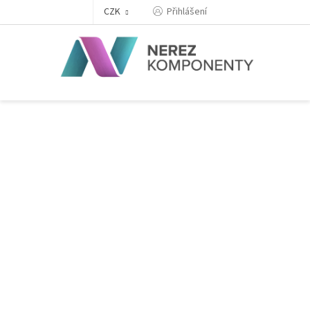
Přejít
Přihlášení
CZK
na
obsah