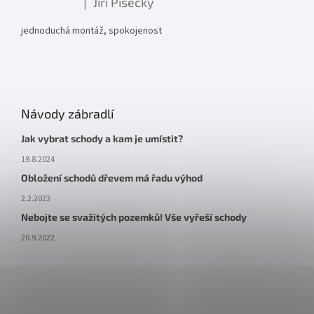
Jiří Písecký
|
Hodnocení produktu je 5 z 5 hvězdiček.
jednoduchá montáž, spokojenost
Návody zábradlí
Jak vybrat schody a kam je umístit?
19.8.2024
Obložení schodů dřevem má řadu výhod
2.2.2023
Nebojte se svažitých pozemků! Vše vyřeší schody
20.9.2022