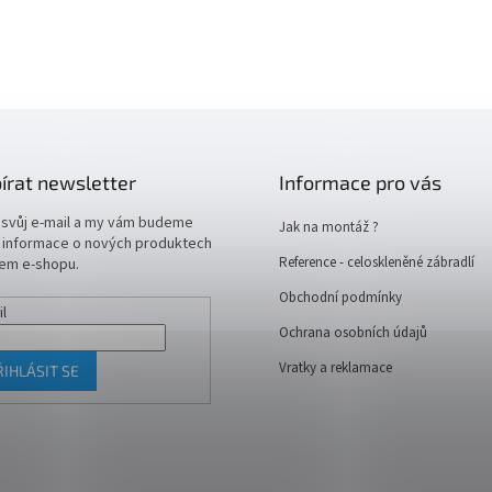
írat newsletter
Informace pro vás
 svůj e-mail a my vám budeme
Jak na montáž ?
t informace o nových produktech
Reference - celoskleněné zábradlí
em e-shopu.
Obchodní podmínky
il
Ochrana osobních údajů
Vratky a reklamace
ŘIHLÁSIT SE