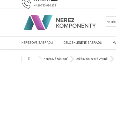
Přejít
+420 793 980 275
na
obsah
NEREZOVÉ ZÁBRADLÍ
CELOSKLENĚNÉ ZÁBRADLÍ
M
Domů
Nerezové zábradlí
Držáky nerezové výplně