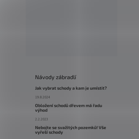
Návody zábradlí
Jak vybrat schody a kam je umístit?
19.8.2024
Obložení schodů dřevem má řadu
výhod
2.2.2023
Nebojte se svažitých pozemků! Vše
vyřeší schody