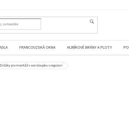
HLEDAT
ADLA
FRANCOUZSKÁ OKNA
HLINÍKOVÉ BRÁNY A PLOTY
PO
Držáky pro montáž v ose sloupku s regulací