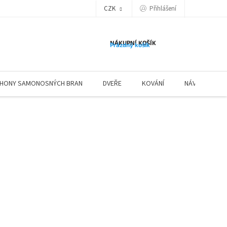
Přihlášení
CZK
NÁKUPNÍ KOŠÍK
Prázdný košík
HONY SAMONOSNÝCH BRAN
DVEŘE
KOVÁNÍ
NÁVODY ZÁBR