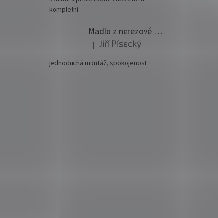
kompletní.
Madlo z nerezové oceli pr. 42,4mm komplet - model 0116 - 3000mm
Jiří Písecký
|
Hodnocení produktu je 5 z 5 hvězdiček.
jednoduchá montáž, spokojenost