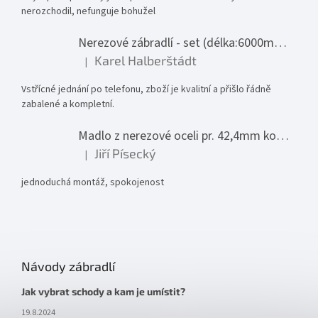
nerozchodil, nefunguje bohužel
Nerezové zábradlí - set (délka:6000mm x výška:1000mm)
Karel Halberštádt
|
Hodnocení produktu je 5 z 5 hvězdiček.
Vstřícné jednání po telefonu, zboží je kvalitní a přišlo řádně
zabalené a kompletní.
Madlo z nerezové oceli pr. 42,4mm komplet - model 0116 - 3000mm
Jiří Písecký
|
Hodnocení produktu je 5 z 5 hvězdiček.
jednoduchá montáž, spokojenost
Návody zábradlí
Jak vybrat schody a kam je umístit?
19.8.2024