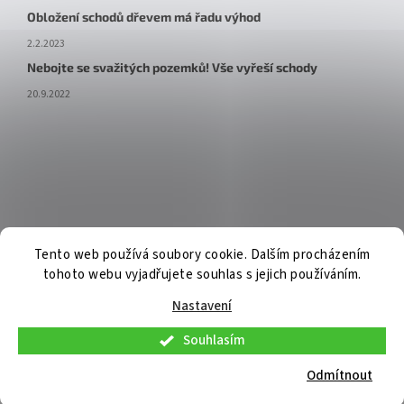
Obložení schodů dřevem má řadu výhod
2.2.2023
Nebojte se svažitých pozemků! Vše vyřeší schody
20.9.2022
Tento web používá soubory cookie. Dalším procházením
tohoto webu vyjadřujete souhlas s jejich používáním.
Nastavení
Souhlasím
V pátek 7. 8. 2026 budou osobní konzultace a telefonická podpora
dostupné pouze do 9:00. Osobní odběr již připravených objednávek
Odmítnout
bude možný standardně. Děkujeme za pochopení.