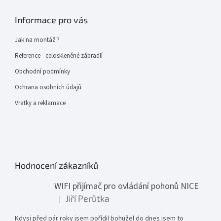
Informace pro vás
Jak na montáž ?
Reference - celoskleněné zábradlí
Obchodní podmínky
Ochrana osobních údajů
Vratky a reklamace
Hodnocení zákazníků
WIFI přijímač pro ovládání pohonů NICE
Jiří Perůtka
|
Hodnocení produktu je 1 z 5 hvězdiček.
Kdysi před pár roky jsem pořídil bohužel do dnes jsem to