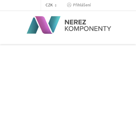
Přejít
Přihlášení
CZK
na
obsah