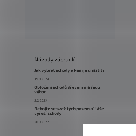
Návody zábradlí
Jak vybrat schody a kam je umístit?
19.8.2024
Obložení schodů dřevem má řadu
výhod
2.2.2023
Nebojte se svažitých pozemků! Vše
vyřeší schody
20.9.2022