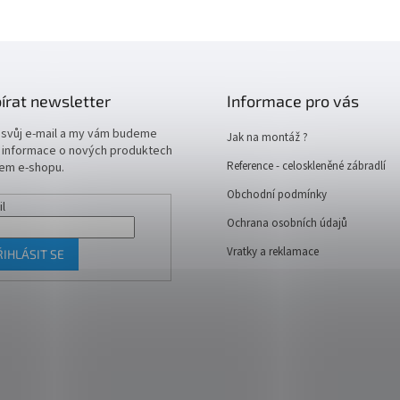
írat newsletter
Informace pro vás
 svůj e-mail a my vám budeme
Jak na montáž ?
t informace o nových produktech
Reference - celoskleněné zábradlí
em e-shopu.
Obchodní podmínky
il
Ochrana osobních údajů
Vratky a reklamace
ŘIHLÁSIT SE