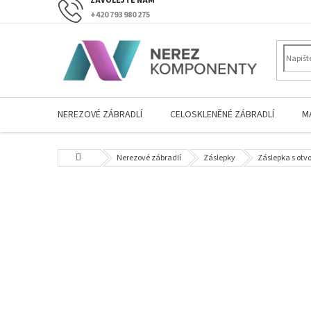
Přejít
+420 793 980 275
na
obsah
NEREZOVÉ ZÁBRADLÍ
CELOSKLENĚNÉ ZÁBRADLÍ
M
Domů
Nerezové zábradlí
Záslepky
Záslepka s otv