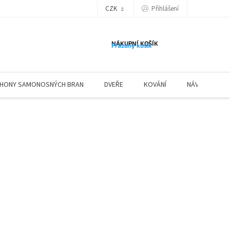
Přihlášení
CZK
NÁKUPNÍ KOŠÍK
Prázdný košík
HONY SAMONOSNÝCH BRAN
DVEŘE
KOVÁNÍ
NÁVODY ZÁBR