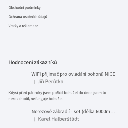
Obchodní podmínky
Ochrana osobních údajů
Vratky a reklamace
Hodnocení zákazníků
WIFI přijímač pro ovládání pohonů NICE
Jiří Perůtka
|
Hodnocení produktu je 1 z 5 hvězdiček.
Kdysi před pár roky jsem pořídil bohužel do dnes jsem to
nerozchodil, nefunguje bohužel
Nerezové zábradlí - set (délka:6000mm x výška:1000mm)
Karel Halberštádt
|
Hodnocení produktu je 5 z 5 hvězdiček.