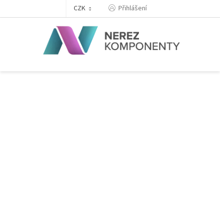
Přejít
Přihlášení
CZK
na
obsah