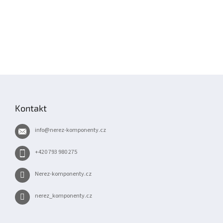
Z
á
p
Kontakt
a
t
info
@
nerez-komponenty.cz
í
+420 793 980 275
Nerez-komponenty.cz
nerez_komponenty.cz