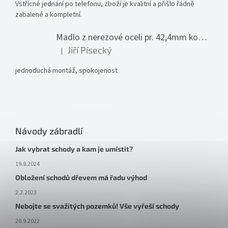
Vstřícné jednání po telefonu, zboží je kvalitní a přišlo řádně
zabalené a kompletní.
Madlo z nerezové oceli pr. 42,4mm komplet - model 0116 - 3000mm
Jiří Písecký
|
Hodnocení produktu je 5 z 5 hvězdiček.
jednoduchá montáž, spokojenost
Návody zábradlí
Jak vybrat schody a kam je umístit?
19.8.2024
Obložení schodů dřevem má řadu výhod
2.2.2023
Nebojte se svažitých pozemků! Vše vyřeší schody
20.9.2022