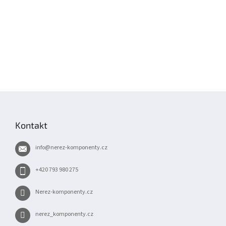
Z
á
p
Kontakt
a
t
info
@
nerez-komponenty.cz
í
+420 793 980 275
Nerez-komponenty.cz
nerez_komponenty.cz