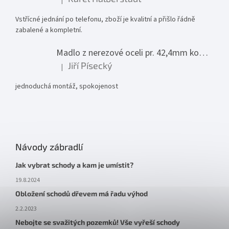
Hodnocení produktu je 5 z 5 hvězdiček.
Vstřícné jednání po telefonu, zboží je kvalitní a přišlo řádně
zabalené a kompletní.
Madlo z nerezové oceli pr. 42,4mm komplet - model 0116 - 3000mm
Jiří Písecký
|
Hodnocení produktu je 5 z 5 hvězdiček.
jednoduchá montáž, spokojenost
Návody zábradlí
Jak vybrat schody a kam je umístit?
19.8.2024
Obložení schodů dřevem má řadu výhod
2.2.2023
Nebojte se svažitých pozemků! Vše vyřeší schody