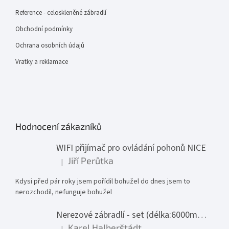
Reference - celoskleněné zábradlí
Obchodní podmínky
Ochrana osobních údajů
Vratky a reklamace
Hodnocení zákazníků
WIFI přijímač pro ovládání pohonů NICE
Jiří Perůtka
|
Hodnocení produktu je 1 z 5 hvězdiček.
Kdysi před pár roky jsem pořídil bohužel do dnes jsem to
nerozchodil, nefunguje bohužel
Nerezové zábradlí - set (délka:6000mm x výška:1000mm)
Karel Halberštádt
|