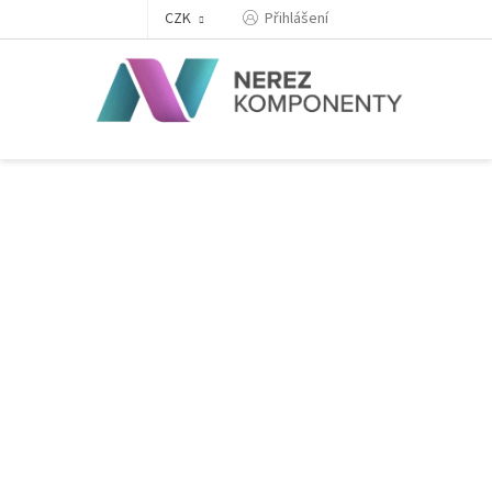
Přejít
Přihlášení
CZK
na
obsah