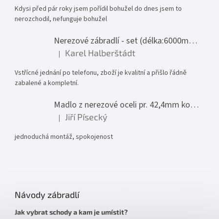
Kdysi před pár roky jsem pořídil bohužel do dnes jsem to
nerozchodil, nefunguje bohužel
Nerezové zábradlí - set (délka:6000mm x výška:1000mm)
Karel Halberštádt
|
Hodnocení produktu je 5 z 5 hvězdiček.
Vstřícné jednání po telefonu, zboží je kvalitní a přišlo řádně
zabalené a kompletní.
Madlo z nerezové oceli pr. 42,4mm komplet - model 0116 - 3000mm
Jiří Písecký
|
Hodnocení produktu je 5 z 5 hvězdiček.
jednoduchá montáž, spokojenost
Návody zábradlí
Jak vybrat schody a kam je umístit?