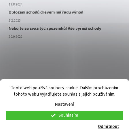
19.8.2024
Obložení schodů dřevem má řadu výhod
2.2.2023
Nebojte se svažitých pozemků! Vše vyřeší schody
20.9.2022
Tento web používá soubory cookie. Dalším procházením
tohoto webu vyjadřujete souhlas s jejich používáním.
Nastavení
Souhlasím
V pátek 7. 8. 2026 budou osobní konzultace a telefonická podpora
dostupné pouze do 9:00. Osobní odběr již připravených objednávek
Odmítnout
bude možný standardně. Děkujeme za pochopení.