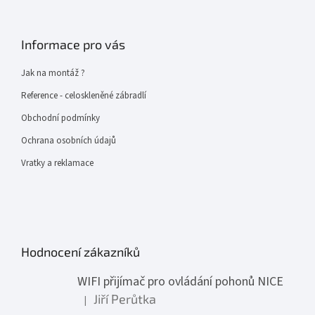
Informace pro vás
Jak na montáž ?
Reference - celoskleněné zábradlí
Obchodní podmínky
Ochrana osobních údajů
Vratky a reklamace
Hodnocení zákazníků
WIFI přijímač pro ovládání pohonů NICE
Jiří Perůtka
|
Hodnocení produktu je 1 z 5 hvězdiček.