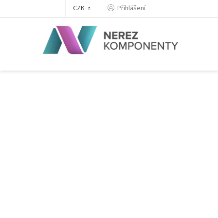
Přejít
Přihlášení
CZK
na
obsah