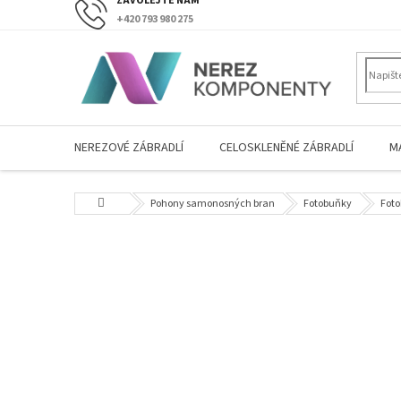
Přejít
+420 793 980 275
na
obsah
NEREZOVÉ ZÁBRADLÍ
CELOSKLENĚNÉ ZÁBRADLÍ
M
Domů
Pohony samonosných bran
Fotobuňky
Foto