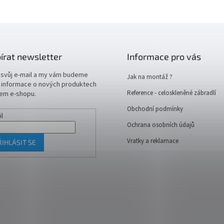
írat newsletter
Informace pro vás
 svůj e-mail a my vám budeme
Jak na montáž ?
t informace o nových produktech
Reference - celoskleněné zábradlí
em e-shopu.
Obchodní podmínky
il
Ochrana osobních údajů
Vratky a reklamace
ŘIHLÁSIT SE