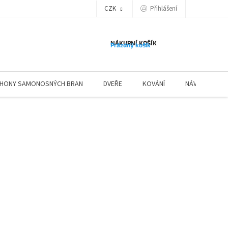
Přihlášení
CZK
NÁKUPNÍ KOŠÍK
Prázdný košík
HONY SAMONOSNÝCH BRAN
DVEŘE
KOVÁNÍ
NÁVODY ZÁBR