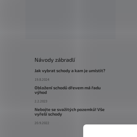
Návody zábradlí
Jak vybrat schody a kam je umístit?
19.8.2024
Obložení schodů dřevem má řadu
výhod
2.2.2023
Nebojte se svažitých pozemků! Vše
vyřeší schody
20.9.2022