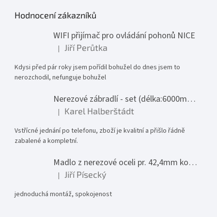
Hodnocení zákazníků
WIFI přijímač pro ovládání pohonů NICE
Jiří Perůtka
|
Hodnocení produktu je 1 z 5 hvězdiček.
Kdysi před pár roky jsem pořídil bohužel do dnes jsem to
nerozchodil, nefunguje bohužel
Nerezové zábradlí - set (délka:6000mm x výška:1000mm)
Karel Halberštádt
|
Hodnocení produktu je 5 z 5 hvězdiček.
Vstřícné jednání po telefonu, zboží je kvalitní a přišlo řádně
zabalené a kompletní.
Madlo z nerezové oceli pr. 42,4mm komplet - model 0116 - 3000mm
Jiří Písecký
|
Hodnocení produktu je 5 z 5 hvězdiček.
jednoduchá montáž, spokojenost