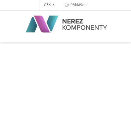
Přejít
Přihlášení
CZK
na
obsah