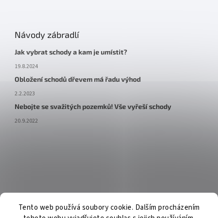
Návody zábradlí
Jak vybrat schody a kam je umístit?
19.8.2024
Obložení schodů dřevem má řadu výhod
2.2.2023
Nebojte se svažitých pozemků! Vše vyřeší schody
20.9.2022
Tento web používá soubory cookie. Dalším procházením