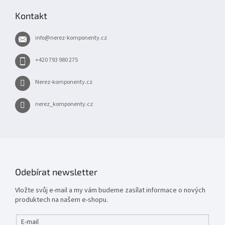
p
Kontakt
a
t
info
@
nerez-komponenty.cz
í
+420 793 980 275
Nerez-komponenty.cz
nerez_komponenty.cz
Odebírat newsletter
Vložte svůj e-mail a my vám budeme zasílat informace o nových
produktech na našem e-shopu.
E-mail