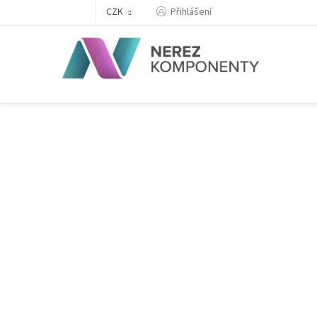
Přejít
Přihlášení
CZK
na
obsah