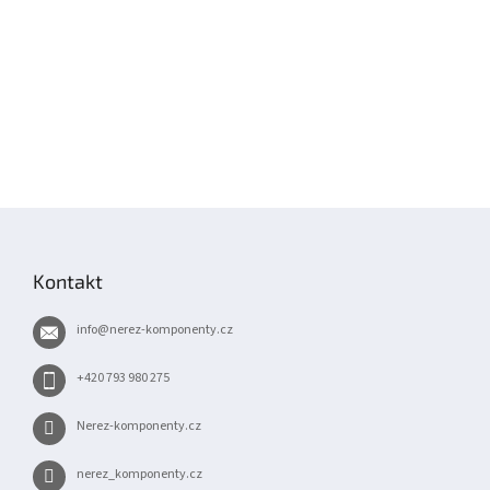
Z
á
p
Kontakt
a
t
info
@
nerez-komponenty.cz
í
+420 793 980 275
Nerez-komponenty.cz
nerez_komponenty.cz