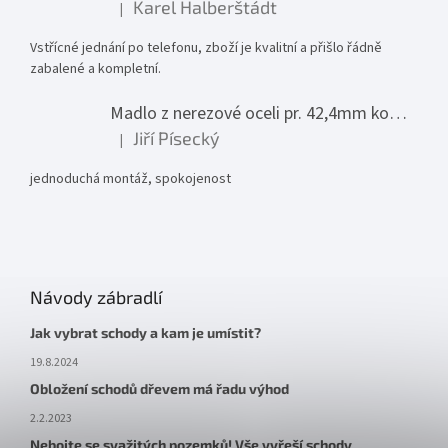
Karel Halberštádt
|
Hodnocení produktu je 5 z 5 hvězdiček.
Vstřícné jednání po telefonu, zboží je kvalitní a přišlo řádně
zabalené a kompletní.
Madlo z nerezové oceli pr. 42,4mm komplet - model 0116 - 3000mm
Jiří Písecký
|
Hodnocení produktu je 5 z 5 hvězdiček.
jednoduchá montáž, spokojenost
Návody zábradlí
Jak vybrat schody a kam je umístit?
19.8.2024
Obložení schodů dřevem má řadu výhod
2.2.2023
Nebojte se svažitých pozemků! Vše vyřeší schody