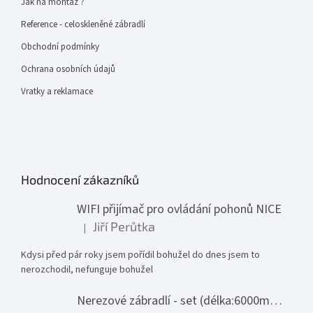
Jak na montáž ?
Reference - celoskleněné zábradlí
Obchodní podmínky
Ochrana osobních údajů
Vratky a reklamace
Hodnocení zákazníků
WIFI přijímač pro ovládání pohonů NICE
Jiří Perůtka
|
Hodnocení produktu je 1 z 5 hvězdiček.
Kdysi před pár roky jsem pořídil bohužel do dnes jsem to
nerozchodil, nefunguje bohužel
Nerezové zábradlí - set (délka:6000mm x výška:1000mm)