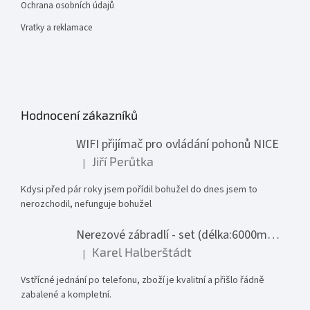
Ochrana osobních údajů
Vratky a reklamace
Hodnocení zákazníků
WIFI přijímač pro ovládání pohonů NICE
Jiří Perůtka
|
Hodnocení produktu je 1 z 5 hvězdiček.
Kdysi před pár roky jsem pořídil bohužel do dnes jsem to
nerozchodil, nefunguje bohužel
Nerezové zábradlí - set (délka:6000mm x výška:1000mm)
Karel Halberštádt
|
Hodnocení produktu je 5 z 5 hvězdiček.
Vstřícné jednání po telefonu, zboží je kvalitní a přišlo řádně
zabalené a kompletní.