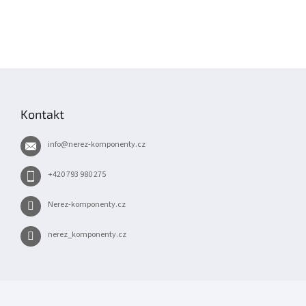
Z
á
p
Kontakt
a
t
info
@
nerez-komponenty.cz
í
+420 793 980 275
Nerez-komponenty.cz
nerez_komponenty.cz