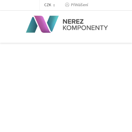
Přejít
Přihlášení
CZK
na
obsah