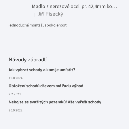
Madlo z nerezové oceli pr. 42,4mm komplet - model 0116 - 3000mm
Jiří Písecký
|
Hodnocení produktu je 5 z 5 hvězdiček.
jednoduchá montáž, spokojenost
Návody zábradlí
Jak vybrat schody a kam je umístit?
19.8.2024
Obložení schodů dřevem má řadu výhod
2.2.2023
Nebojte se svažitých pozemků! Vše vyřeší schody
20.9.2022