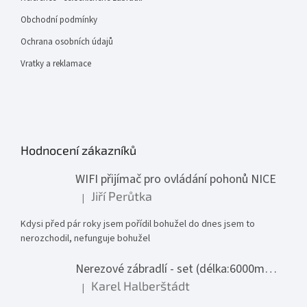
Obchodní podmínky
Ochrana osobních údajů
Vratky a reklamace
Hodnocení zákazníků
WIFI přijímač pro ovládání pohonů NICE
Jiří Perůtka
|
Hodnocení produktu je 1 z 5 hvězdiček.
Kdysi před pár roky jsem pořídil bohužel do dnes jsem to
nerozchodil, nefunguje bohužel
Nerezové zábradlí - set (délka:6000mm x výška:1000mm)
Karel Halberštádt
|
Hodnocení produktu je 5 z 5 hvězdiček.