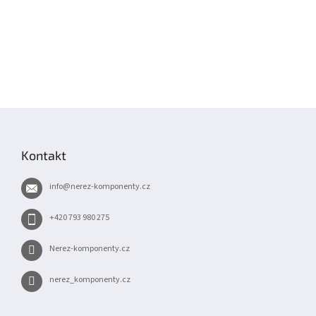
Z
á
p
Kontakt
a
t
info
@
nerez-komponenty.cz
í
+420 793 980 275
Nerez-komponenty.cz
nerez_komponenty.cz