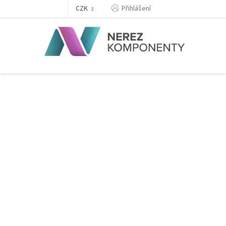
Přejít
Přihlášení
CZK
na
obsah