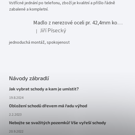
Vstřícné jednání po telefonu, zboží je kvalitní a přišlo řádně
zabalené a kompletní.
Madlo z nerezové oceli pr. 42,4mm komplet - model 0116 - 3000mm
Jiří Písecký
|
Hodnocení produktu je 5 z 5 hvězdiček.
jednoduchá montáž, spokojenost
Návody zábradlí
Jak vybrat schody a kam je umístit?
19.8.2024
Obložení schodů dřevem má řadu výhod
2.2.2023
Nebojte se svažitých pozemků! Vše vyřeší schody
20.9.2022