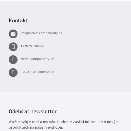
Z
á
p
Kontakt
a
t
info
@
nerez-komponenty.cz
í
+420 793 980 275
Nerez-komponenty.cz
nerez_komponenty.cz
Odebírat newsletter
Vložte svůj e-mail a my vám budeme zasílat informace o nových
produktech na našem e-shopu.