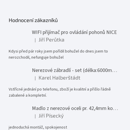
Hodnocení zákazníků
WIFI přijímač pro ovládání pohonů NICE
Jiří Perůtka
|
Hodnocení produktu je 1 z 5 hvězdiček.
Kdysi před pár roky jsem pořídil bohužel do dnes jsem to
nerozchodil, nefunguje bohužel
Nerezové zábradlí - set (délka:6000mm x výška:1000mm)
Karel Halberštádt
|
Hodnocení produktu je 5 z 5 hvězdiček.
Vstřícné jednání po telefonu, zboží je kvalitní a přišlo řádně
zabalené a kompletní.
Madlo z nerezové oceli pr. 42,4mm komplet - model 0116 - 3000mm
Jiří Písecký
|
Hodnocení produktu je 5 z 5 hvězdiček.
jednoduchá montáž, spokojenost