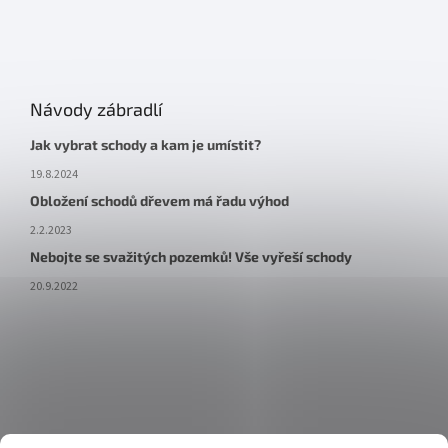
Návody zábradlí
Jak vybrat schody a kam je umístit?
19.8.2024
Obložení schodů dřevem má řadu výhod
2.2.2023
Nebojte se svažitých pozemků! Vše vyřeší schody
20.9.2022