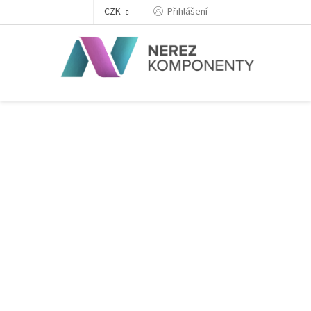
Přejít
Přihlášení
CZK
na
obsah