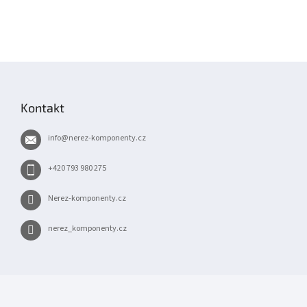
Z
á
p
Kontakt
a
t
info
@
nerez-komponenty.cz
í
+420 793 980 275
Nerez-komponenty.cz
nerez_komponenty.cz