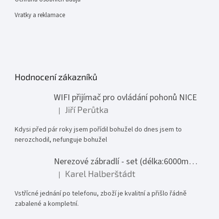
Vratky a reklamace
Hodnocení zákazníků
WIFI přijímač pro ovládání pohonů NICE
Jiří Perůtka
|
Hodnocení produktu je 1 z 5 hvězdiček.
Kdysi před pár roky jsem pořídil bohužel do dnes jsem to
nerozchodil, nefunguje bohužel
Nerezové zábradlí - set (délka:6000mm x výška:1000mm)
Karel Halberštádt
|
Hodnocení produktu je 5 z 5 hvězdiček.
Vstřícné jednání po telefonu, zboží je kvalitní a přišlo řádně
zabalené a kompletní.