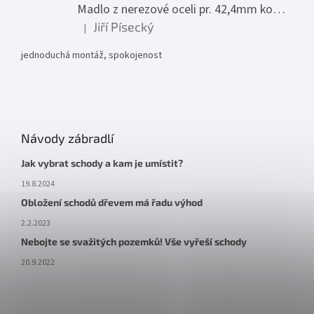
Madlo z nerezové oceli pr. 42,4mm komplet - model 0116 - 3000mm
Jiří Písecký
|
Hodnocení produktu je 5 z 5 hvězdiček.
jednoduchá montáž, spokojenost
Návody zábradlí
Jak vybrat schody a kam je umístit?
19.8.2024
Obložení schodů dřevem má řadu výhod
2.2.2023
Nebojte se svažitých pozemků! Vše vyřeší schody
20.9.2022