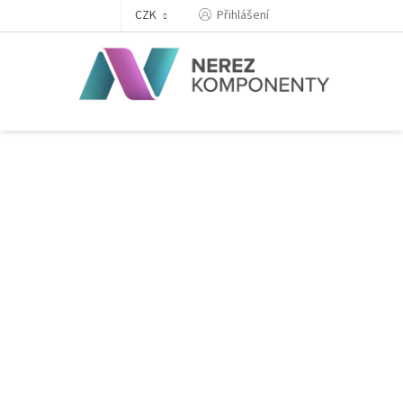
Přejít
Přihlášení
CZK
na
obsah