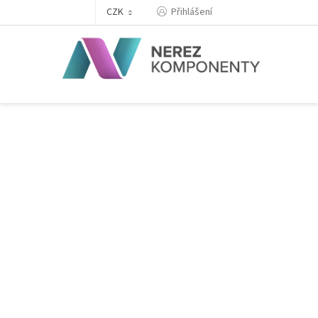
Přejít
Přihlášení
CZK
na
obsah