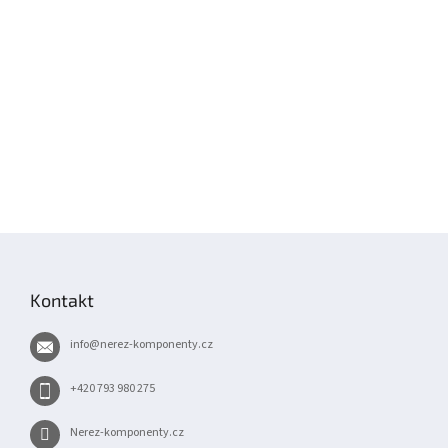
Z
á
p
Kontakt
a
t
info
@
nerez-komponenty.cz
í
+420 793 980 275
Nerez-komponenty.cz