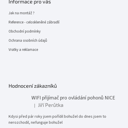
Informace pro vás
Jak na montáž ?
Reference - celoskleněné zábradlí
Obchodní podmínky
Ochrana osobních údajů
Vratky a reklamace
Hodnocení zákazníků
WIFI přijímač pro ovládání pohonů NICE
Jiří Perůtka
|
Hodnocení produktu je 1 z 5 hvězdiček.
Kdysi před pár roky jsem pořídil bohužel do dnes jsem to
nerozchodil, nefunguje bohužel