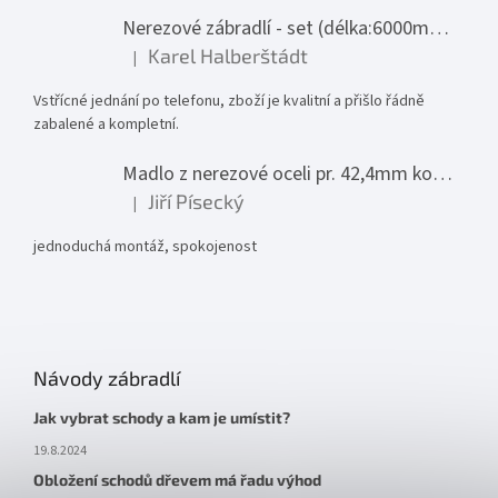
Nerezové zábradlí - set (délka:6000mm x výška:1000mm)
Karel Halberštádt
|
Hodnocení produktu je 5 z 5 hvězdiček.
Vstřícné jednání po telefonu, zboží je kvalitní a přišlo řádně
zabalené a kompletní.
Madlo z nerezové oceli pr. 42,4mm komplet - model 0116 - 3000mm
Jiří Písecký
|
Hodnocení produktu je 5 z 5 hvězdiček.
jednoduchá montáž, spokojenost
Návody zábradlí
Jak vybrat schody a kam je umístit?
19.8.2024
Obložení schodů dřevem má řadu výhod