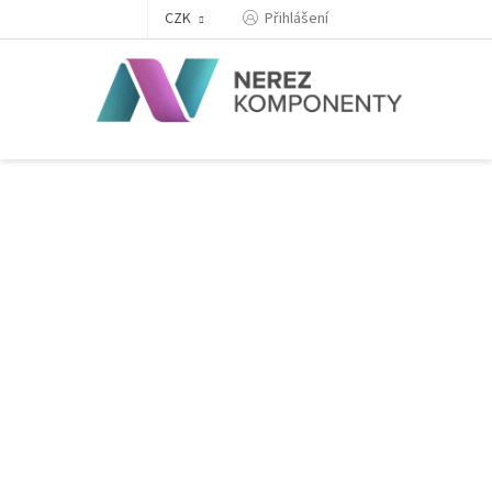
Přejít
Přihlášení
CZK
na
obsah