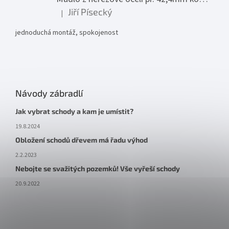
Jiří Písecký
|
Hodnocení produktu je 5 z 5 hvězdiček.
jednoduchá montáž, spokojenost
Návody zábradlí
Jak vybrat schody a kam je umístit?
19.8.2024
Obložení schodů dřevem má řadu výhod
2.2.2023
Nebojte se svažitých pozemků! Vše vyřeší schody
20.9.2022