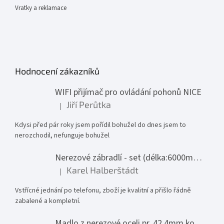
Vratky a reklamace
Hodnocení zákazníků
WIFI přijímač pro ovládání pohonů NICE
Jiří Perůtka
|
Hodnocení produktu je 1 z 5 hvězdiček.
Kdysi před pár roky jsem pořídil bohužel do dnes jsem to
nerozchodil, nefunguje bohužel
Nerezové zábradlí - set (délka:6000mm x výška:1000mm)
Karel Halberštádt
|
Hodnocení produktu je 5 z 5 hvězdiček.
Vstřícné jednání po telefonu, zboží je kvalitní a přišlo řádně
zabalené a kompletní.
Madlo z nerezové oceli pr. 42,4mm komplet - model 0116 - 3000mm