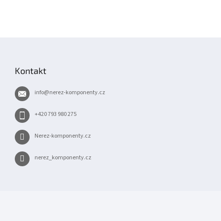
Z
á
p
Kontakt
a
t
info
@
nerez-komponenty.cz
í
+420 793 980 275
Nerez-komponenty.cz
nerez_komponenty.cz