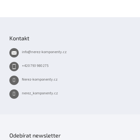
Z
á
p
Kontakt
a
t
info
@
nerez-komponenty.cz
í
+420 793 980 275
Nerez-komponenty.cz
nerez_komponenty.cz
Odebírat newsletter