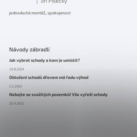
Jiří Písecký
|
Hodnocení produktu je 5 z 5 hvězdiček.
jednoduchá montáž, spokojenost
Návody zábradlí
Jak vybrat schody a kam je umístit?
19.8.2024
Obložení schodů dřevem má řadu výhod
2.2.2023
Nebojte se svažitých pozemků! Vše vyřeší schody
20.9.2022