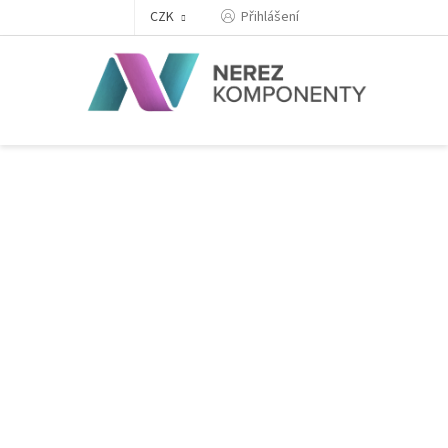
Přejít
Přihlášení
CZK
na
obsah