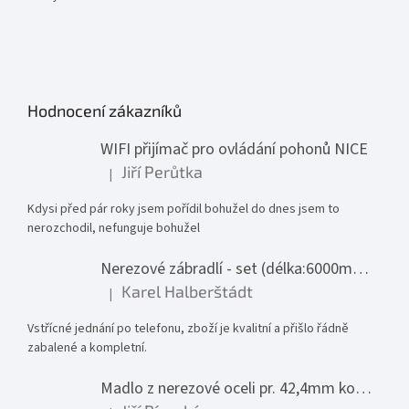
Hodnocení zákazníků
WIFI přijímač pro ovládání pohonů NICE
Jiří Perůtka
|
Hodnocení produktu je 1 z 5 hvězdiček.
Kdysi před pár roky jsem pořídil bohužel do dnes jsem to
nerozchodil, nefunguje bohužel
Nerezové zábradlí - set (délka:6000mm x výška:1000mm)
Karel Halberštádt
|
Hodnocení produktu je 5 z 5 hvězdiček.
Vstřícné jednání po telefonu, zboží je kvalitní a přišlo řádně
zabalené a kompletní.
Madlo z nerezové oceli pr. 42,4mm komplet - model 0116 - 3000mm