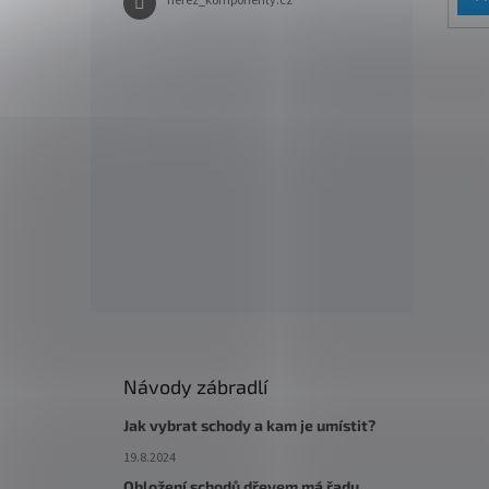
nerez_komponenty.cz
Návody zábradlí
Jak vybrat schody a kam je umístit?
19.8.2024
Obložení schodů dřevem má řadu