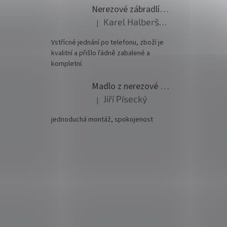
Nerezové zábradlí - set (délka:6000mm x výška:1000mm)
Karel Halberštádt
|
Hodnocení produktu je 5 z 5 hvězdiček.
Vstřícné jednání po telefonu, zboží je
kvalitní a přišlo řádně zabalené a
kompletní.
Madlo z nerezové oceli pr. 42,4mm komplet - model 0116 - 3000mm
Jiří Písecký
|
Hodnocení produktu je 5 z 5 hvězdiček.
jednoduchá montáž, spokojenost