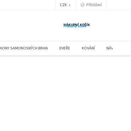
Přihlášení
CZK
NÁKUPNÍ KOŠÍK
Prázdný košík
HONY SAMONOSNÝCH BRAN
DVEŘE
KOVÁNÍ
NÁVODY ZÁBR