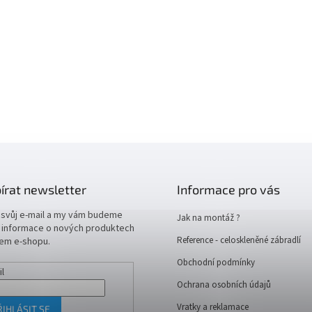
írat newsletter
Informace pro vás
 svůj e-mail a my vám budeme
Jak na montáž ?
t informace o nových produktech
Reference - celoskleněné zábradlí
em e-shopu.
Obchodní podmínky
il
Ochrana osobních údajů
Vratky a reklamace
ŘIHLÁSIT SE