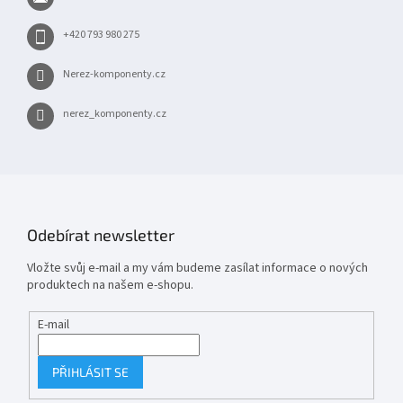
í
+420 793 980 275
Nerez-komponenty.cz
nerez_komponenty.cz
Odebírat newsletter
Vložte svůj e-mail a my vám budeme zasílat informace o nových
produktech na našem e-shopu.
E-mail
PŘIHLÁSIT SE