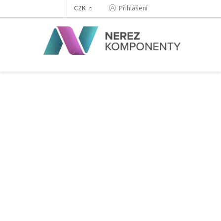
Přejít
Přihlášení
CZK
na
obsah