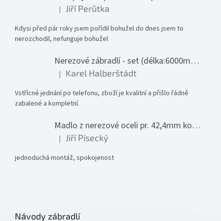
Jiří Perůtka
|
Hodnocení produktu je 1 z 5 hvězdiček.
Kdysi před pár roky jsem pořídil bohužel do dnes jsem to
nerozchodil, nefunguje bohužel
Nerezové zábradlí - set (délka:6000mm x výška:1000mm)
Karel Halberštádt
|
Hodnocení produktu je 5 z 5 hvězdiček.
Vstřícné jednání po telefonu, zboží je kvalitní a přišlo řádně
zabalené a kompletní.
Madlo z nerezové oceli pr. 42,4mm komplet - model 0116 - 3000mm
Jiří Písecký
|
Hodnocení produktu je 5 z 5 hvězdiček.
jednoduchá montáž, spokojenost
Návody zábradlí