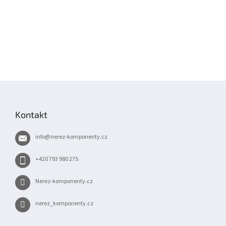
Z
á
p
Kontakt
a
t
info
@
nerez-komponenty.cz
í
+420 793 980 275
Nerez-komponenty.cz
nerez_komponenty.cz