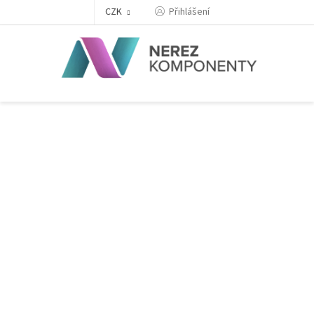
Přejít
Přihlášení
CZK
na
obsah