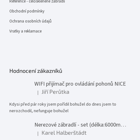
Reference - celoskleněné zábradlí
Obchodní podmínky
Ochrana osobních údajů
Vratky a reklamace
Hodnocení zákazníků
WIFI přijímač pro ovládání pohonů NICE
Jiří Perůtka
|
Hodnocení produktu je 1 z 5 hvězdiček.
Kdysi před pár roky jsem pořídil bohužel do dnes jsem to
nerozchodil, nefunguje bohužel
Nerezové zábradlí - set (délka:6000mm x výška:1000mm)
Karel Halberštádt
|
Hodnocení produktu je 5 z 5 hvězdiček.