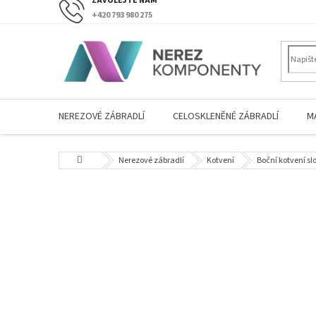
Přejít
+420 793 980 275
na
obsah
NEREZOVÉ ZÁBRADLÍ
CELOSKLENĚNÉ ZÁBRADLÍ
M
Domů
Nerezové zábradlí
Kotvení
Boční kotvení sl