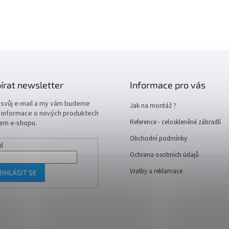
írat newsletter
Informace pro vás
 svůj e-mail a my vám budeme
Jak na montáž ?
t informace o nových produktech
Reference - celoskleněné zábradlí
em e-shopu.
Obchodní podmínky
il
Ochrana osobních údajů
Vratky a reklamace
ŘIHLÁSIT SE