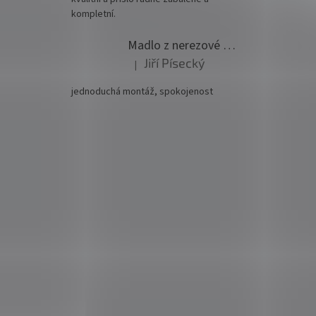
kompletní.
Madlo z nerezové oceli pr. 42,4mm komplet - model 0116 - 3000mm
Jiří Písecký
|
Hodnocení produktu je 5 z 5 hvězdiček.
jednoduchá montáž, spokojenost