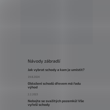
Návody zábradlí
Jak vybrat schody a kam je umístit?
19.8.2024
Obložení schodů dřevem má řadu
výhod
2.2.2023
Nebojte se svažitých pozemků! Vše
vyřeší schody