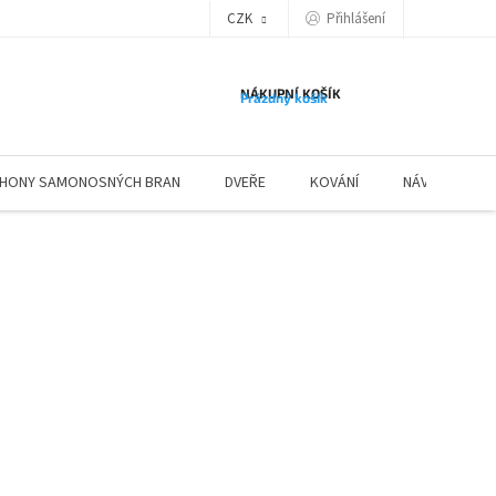
Přihlášení
CZK
NÁKUPNÍ KOŠÍK
Prázdný košík
HONY SAMONOSNÝCH BRAN
DVEŘE
KOVÁNÍ
NÁVODY ZÁBR