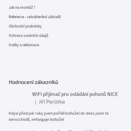
Jak na montáž ?
Reference - celoskleněné zábradlí
Obchodní podmínky
Ochrana osobních údajů
Vratky a reklamace
Hodnocení zákazníků
WIFI přijímač pro ovládání pohonů NICE
Jiří Perůtka
|
Hodnocení produktu je 1 z 5 hvězdiček.
Kdysi před pár roky jsem pořídil bohužel do dnes jsem to
nerozchodil, nefunguje bohužel