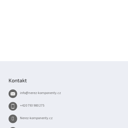
Z
á
p
Kontakt
a
t
info
@
nerez-komponenty.cz
í
+420 793 980 275
Nerez-komponenty.cz