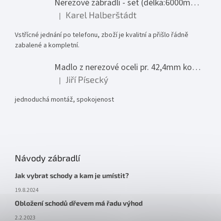
Nerezové zábradlí - set (délka:6000mm x výška:1000mm)
Karel Halberštádt
|
Hodnocení produktu je 5 z 5 hvězdiček.
Vstřícné jednání po telefonu, zboží je kvalitní a přišlo řádně
zabalené a kompletní.
Madlo z nerezové oceli pr. 42,4mm komplet - model 0116 - 3000mm
Jiří Písecký
|
Hodnocení produktu je 5 z 5 hvězdiček.
jednoduchá montáž, spokojenost
Návody zábradlí
Jak vybrat schody a kam je umístit?
19.8.2024
Obložení schodů dřevem má řadu výhod
2.2.2023