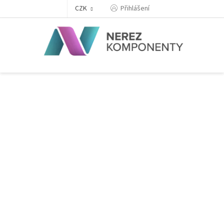
Přejít
Přihlášení
CZK
na
obsah