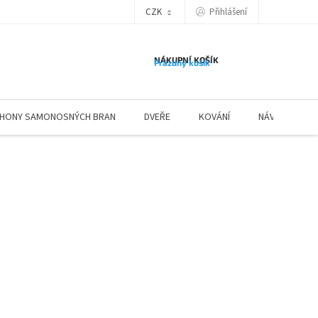
Přihlášení
CZK
NÁKUPNÍ KOŠÍK
Prázdný košík
HONY SAMONOSNÝCH BRAN
DVEŘE
KOVÁNÍ
NÁVODY ZÁBR