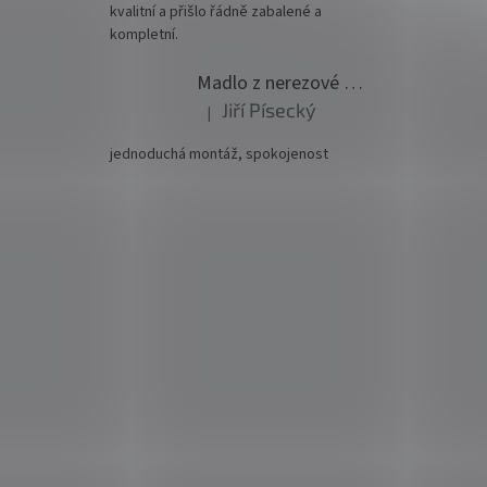
kvalitní a přišlo řádně zabalené a
kompletní.
Madlo z nerezové oceli pr. 42,4mm komplet - model 0116 - 3000mm
Jiří Písecký
|
Hodnocení produktu je 5 z 5 hvězdiček.
jednoduchá montáž, spokojenost