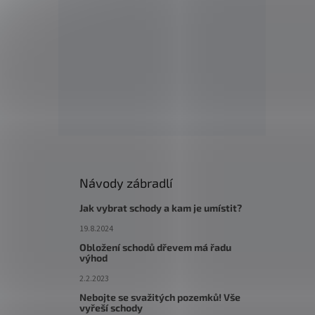
Návody zábradlí
Jak vybrat schody a kam je umístit?
19.8.2024
Obložení schodů dřevem má řadu
výhod
2.2.2023
Nebojte se svažitých pozemků! Vše
vyřeší schody