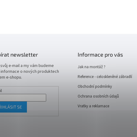
írat newsletter
Informace pro vás
 svůj e-mail a my vám budeme
Jak na montáž ?
t informace o nových produktech
Reference - celoskleněné zábradlí
em e-shopu.
Obchodní podmínky
il
Ochrana osobních údajů
Vratky a reklamace
ŘIHLÁSIT SE