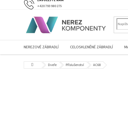
Přejít
+420 793 980 275
na
obsah
NEREZOVÉ ZÁBRADLÍ
CELOSKLENĚNÉ ZÁBRADLÍ
M
Domů
Dveře
Příslušenství
AC68