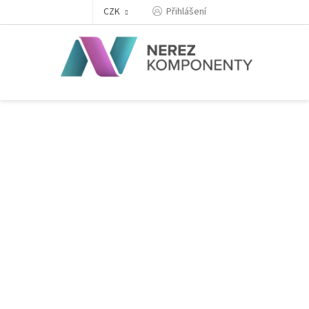
Přejít
Přihlášení
CZK
na
obsah