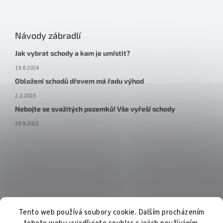
Návody zábradlí
Jak vybrat schody a kam je umístit?
19.8.2024
Obložení schodů dřevem má řadu výhod
2.2.2023
Nebojte se svažitých pozemků! Vše vyřeší schody
20.9.2022
Tento web používá soubory cookie. Dalším procházením