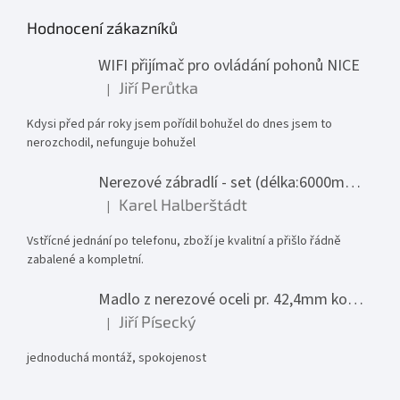
Hodnocení zákazníků
WIFI přijímač pro ovládání pohonů NICE
Jiří Perůtka
|
Hodnocení produktu je 1 z 5 hvězdiček.
Kdysi před pár roky jsem pořídil bohužel do dnes jsem to
nerozchodil, nefunguje bohužel
Nerezové zábradlí - set (délka:6000mm x výška:1000mm)
Karel Halberštádt
|
Hodnocení produktu je 5 z 5 hvězdiček.
Vstřícné jednání po telefonu, zboží je kvalitní a přišlo řádně
zabalené a kompletní.
Madlo z nerezové oceli pr. 42,4mm komplet - model 0116 - 3000mm
Jiří Písecký
|
Hodnocení produktu je 5 z 5 hvězdiček.
jednoduchá montáž, spokojenost