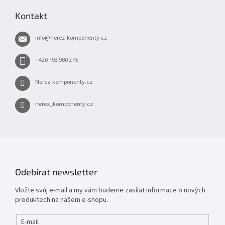
p
Kontakt
a
t
info
@
nerez-komponenty.cz
í
+420 793 980 275
Nerez-komponenty.cz
nerez_komponenty.cz
Odebírat newsletter
Vložte svůj e-mail a my vám budeme zasílat informace o nových
produktech na našem e-shopu.
E-mail