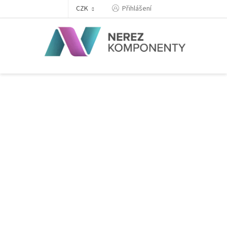
Přejít
Přihlášení
CZK
na
obsah