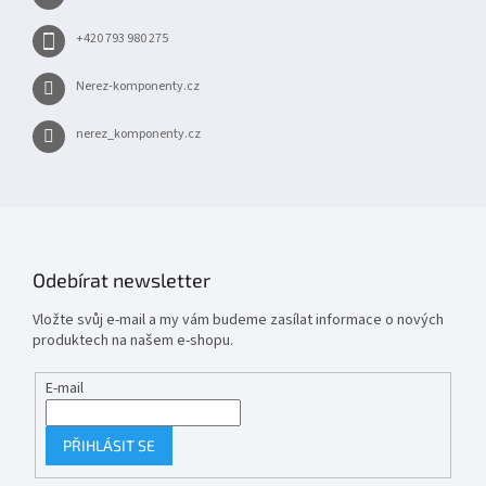
í
+420 793 980 275
Nerez-komponenty.cz
nerez_komponenty.cz
Odebírat newsletter
Vložte svůj e-mail a my vám budeme zasílat informace o nových
produktech na našem e-shopu.
E-mail
PŘIHLÁSIT SE