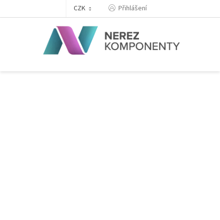
Přejít
Přihlášení
CZK
na
obsah