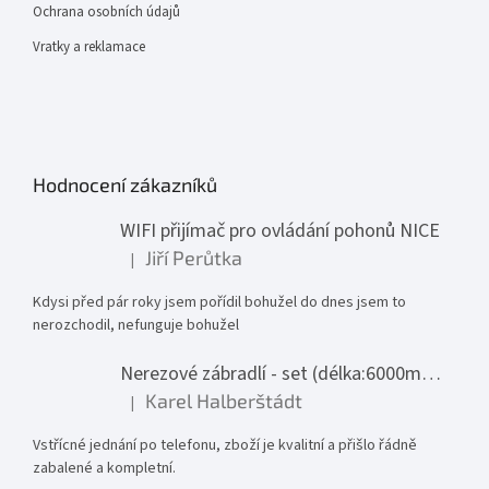
Ochrana osobních údajů
Vratky a reklamace
Hodnocení zákazníků
WIFI přijímač pro ovládání pohonů NICE
Jiří Perůtka
|
Hodnocení produktu je 1 z 5 hvězdiček.
Kdysi před pár roky jsem pořídil bohužel do dnes jsem to
nerozchodil, nefunguje bohužel
Nerezové zábradlí - set (délka:6000mm x výška:1000mm)
Karel Halberštádt
|
Hodnocení produktu je 5 z 5 hvězdiček.
Vstřícné jednání po telefonu, zboží je kvalitní a přišlo řádně
zabalené a kompletní.