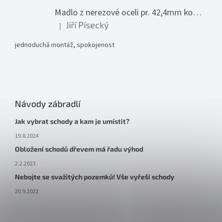
Madlo z nerezové oceli pr. 42,4mm komplet - model 0116 - 3000mm
Jiří Písecký
|
Hodnocení produktu je 5 z 5 hvězdiček.
jednoduchá montáž, spokojenost
Návody zábradlí
Jak vybrat schody a kam je umístit?
19.8.2024
Obložení schodů dřevem má řadu výhod
2.2.2023
Nebojte se svažitých pozemků! Vše vyřeší schody
20.9.2022