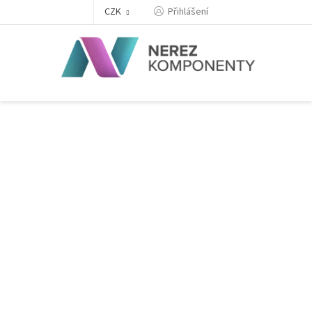
Přejít
Přihlášení
CZK
na
obsah