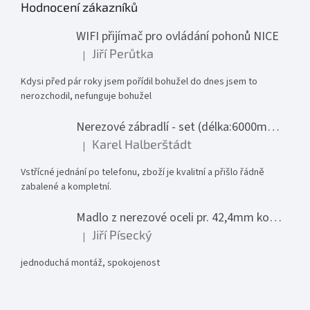
Hodnocení zákazníků
WIFI přijímač pro ovládání pohonů NICE
Jiří Perůtka
|
Hodnocení produktu je 1 z 5 hvězdiček.
Kdysi před pár roky jsem pořídil bohužel do dnes jsem to
nerozchodil, nefunguje bohužel
Nerezové zábradlí - set (délka:6000mm x výška:1000mm)
Karel Halberštádt
|
Hodnocení produktu je 5 z 5 hvězdiček.
Vstřícné jednání po telefonu, zboží je kvalitní a přišlo řádně
zabalené a kompletní.
Madlo z nerezové oceli pr. 42,4mm komplet - model 0116 - 3000mm
Jiří Písecký
|
Hodnocení produktu je 5 z 5 hvězdiček.
jednoduchá montáž, spokojenost