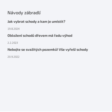
Návody zábradlí
Jak vybrat schody a kam je umístit?
19.8.2024
Obložení schodů dřevem má řadu výhod
2.2.2023
Nebojte se svažitých pozemků! Vše vyřeší schody
20.9.2022