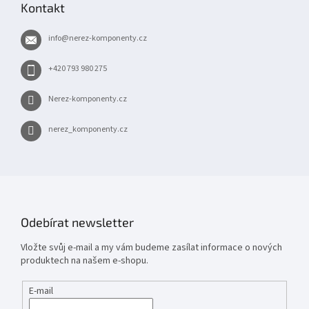
Kontakt
a
t
info
@
nerez-komponenty.cz
í
+420 793 980 275
Nerez-komponenty.cz
nerez_komponenty.cz
Odebírat newsletter
Vložte svůj e-mail a my vám budeme zasílat informace o nových
produktech na našem e-shopu.
E-mail