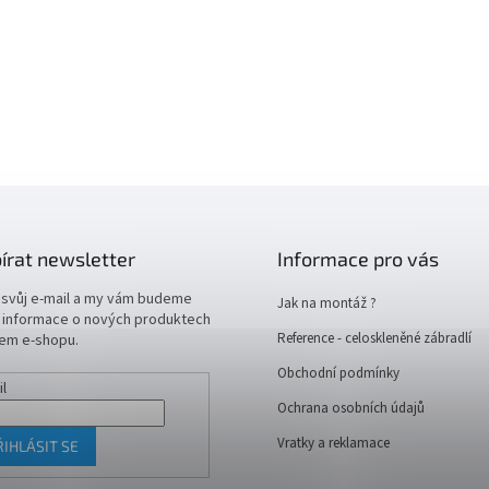
írat newsletter
Informace pro vás
 svůj e-mail a my vám budeme
Jak na montáž ?
t informace o nových produktech
Reference - celoskleněné zábradlí
em e-shopu.
Obchodní podmínky
il
Ochrana osobních údajů
Vratky a reklamace
ŘIHLÁSIT SE