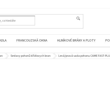
HLEDAT
ADLA
FRANCOUZSKÁ OKNA
HLINÍKOVÉ BRÁNY A PLOTY
PO
ran
Sestavy pohonů křídlovych bran
Levá/pravá sada pohonu CAME FAST-PLUS