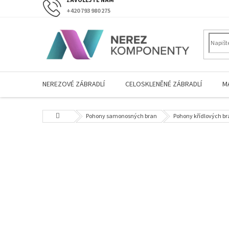
Přejít
+420 793 980 275
na
obsah
NEREZOVÉ ZÁBRADLÍ
CELOSKLENĚNÉ ZÁBRADLÍ
M
Domů
Pohony samonosných bran
Pohony křídlových b