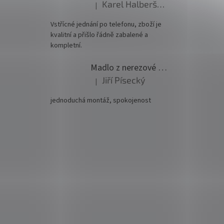
Karel Halberštádt
|
Hodnocení produktu je 5 z 5 hvězdiček.
Vstřícné jednání po telefonu, zboží je
kvalitní a přišlo řádně zabalené a
kompletní.
Madlo z nerezové oceli pr. 42,4mm komplet - model 0116 - 3000mm
Jiří Písecký
|
Hodnocení produktu je 5 z 5 hvězdiček.
jednoduchá montáž, spokojenost