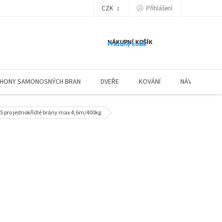
Přihlášení
CZK
NÁKUPNÍ KOŠÍK
Prázdný košík
HONY SAMONOSNÝCH BRAN
DVEŘE
KOVÁNÍ
NÁVODY ZÁBR
 pro jednokřídlé brány max 4,6m/400kg